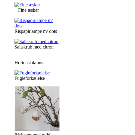
Fine æsker
Rispapirlampe m/ dots
Saltskrub med citron
Hortensiakrans
Fugleforkælelse
Påskeæg med guld