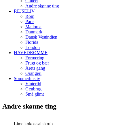
Galleri
Andre skønne ting
REJSELIV
Rom
Paris
Mallorca
Danmark
Dansk Vestindien
Florida
London
HAVEDRØMME
Formering
Frugt og bær
Årets gang
Orangeri
Sommerhusliv
Vintertid
Genbrug
Små glimt
Andre skønne ting
Lime kokos saltskrub