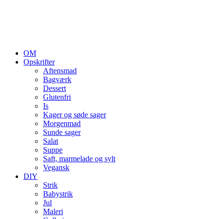
OM
Opskrifter
Aftensmad
Bagværk
Dessert
Glutenfri
Is
Kager og søde sager
Morgenmad
Sunde sager
Salat
Suppe
Saft, marmelade og sylt
Vegansk
DIY
Strik
Babystrik
Jul
Maleri