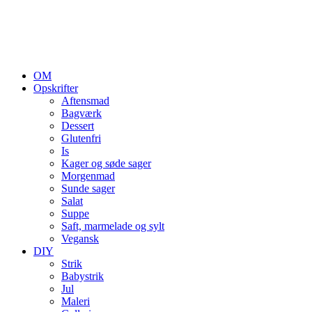
OM
Opskrifter
Aftensmad
Bagværk
Dessert
Glutenfri
Is
Kager og søde sager
Morgenmad
Sunde sager
Salat
Suppe
Saft, marmelade og sylt
Vegansk
DIY
Strik
Babystrik
Jul
Maleri