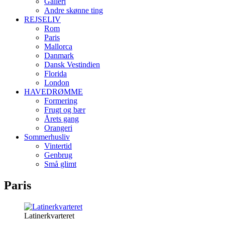
Galleri
Andre skønne ting
REJSELIV
Rom
Paris
Mallorca
Danmark
Dansk Vestindien
Florida
London
HAVEDRØMME
Formering
Frugt og bær
Årets gang
Orangeri
Sommerhusliv
Vintertid
Genbrug
Små glimt
Paris
Latinerkvarteret