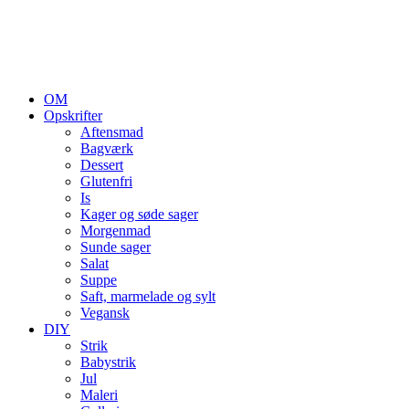
OM
Opskrifter
Aftensmad
Bagværk
Dessert
Glutenfri
Is
Kager og søde sager
Morgenmad
Sunde sager
Salat
Suppe
Saft, marmelade og sylt
Vegansk
DIY
Strik
Babystrik
Jul
Maleri