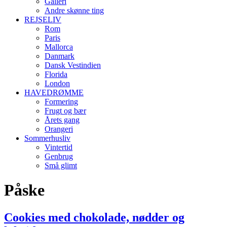
Galleri
Andre skønne ting
REJSELIV
Rom
Paris
Mallorca
Danmark
Dansk Vestindien
Florida
London
HAVEDRØMME
Formering
Frugt og bær
Årets gang
Orangeri
Sommerhusliv
Vintertid
Genbrug
Små glimt
Påske
Cookies med chokolade, nødder og