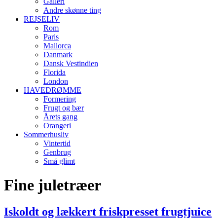
Galleri
Andre skønne ting
REJSELIV
Rom
Paris
Mallorca
Danmark
Dansk Vestindien
Florida
London
HAVEDRØMME
Formering
Frugt og bær
Årets gang
Orangeri
Sommerhusliv
Vintertid
Genbrug
Små glimt
Fine juletræer
Iskoldt og lækkert friskpresset frugtjuice