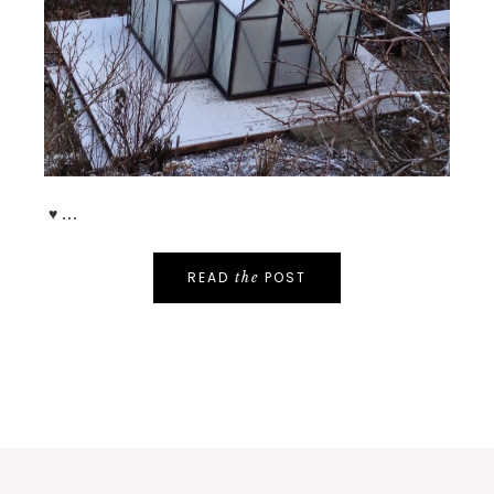
♥ ...
READ
POST
the