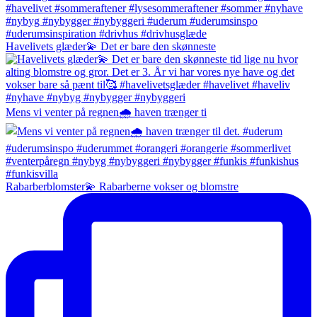
Havelivets glæder💫 Det er bare den skønneste
Mens vi venter på regnen🌧️ haven trænger ti
Rabarberblomster💫 Rabarberne vokser og blomstre