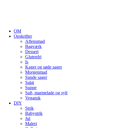
OM
Opskrifter
Aftensmad
Bagværk
Dessert
Glutenfri
Is
Kager og søde sager
Morgenmad
Sunde sager
Salat
Suppe
Saft, marmelade og sylt
Vegansk
DIY
Strik
Babystrik
Jul
Maleri