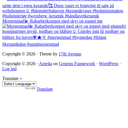
Morgenmad💫 Rabarberkompot med skyr og toppet me
Copyright © 2026 · Theme by
17th Avenue
Copyright © 2026 ·
Amelia
on
Genesis Framework
·
WordPress
·
Log ind
Translate »
Powered by
Translate