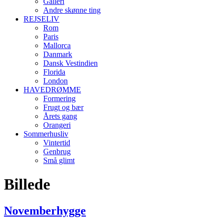
Galleri
Andre skønne ting
REJSELIV
Rom
Paris
Mallorca
Danmark
Dansk Vestindien
Florida
London
HAVEDRØMME
Formering
Frugt og bær
Årets gang
Orangeri
Sommerhusliv
Vintertid
Genbrug
Små glimt
Billede
Novemberhygge