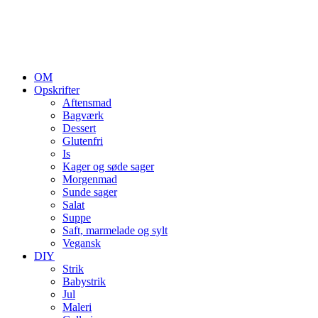
OM
Opskrifter
Aftensmad
Bagværk
Dessert
Glutenfri
Is
Kager og søde sager
Morgenmad
Sunde sager
Salat
Suppe
Saft, marmelade og sylt
Vegansk
DIY
Strik
Babystrik
Jul
Maleri