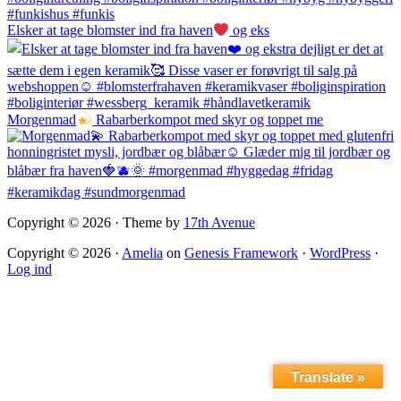
Elsker at tage blomster ind fra haven
og eks
Morgenmad
Rabarberkompot med skyr og toppet me
Copyright © 2026 · Theme by
17th Avenue
Copyright © 2026 ·
Amelia
on
Genesis Framework
·
WordPress
·
Log ind
Translate »