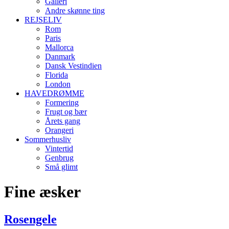
Galleri
Andre skønne ting
REJSELIV
Rom
Paris
Mallorca
Danmark
Dansk Vestindien
Florida
London
HAVEDRØMME
Formering
Frugt og bær
Årets gang
Orangeri
Sommerhusliv
Vintertid
Genbrug
Små glimt
Fine æsker
Rosengele