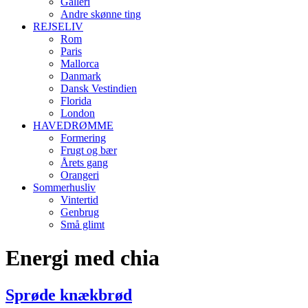
Galleri
Andre skønne ting
REJSELIV
Rom
Paris
Mallorca
Danmark
Dansk Vestindien
Florida
London
HAVEDRØMME
Formering
Frugt og bær
Årets gang
Orangeri
Sommerhusliv
Vintertid
Genbrug
Små glimt
Energi med chia
Sprøde knækbrød