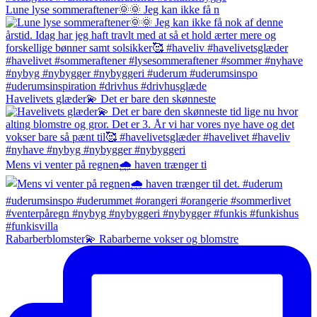
Lune lyse sommeraftener🌞🌞 Jeg kan ikke få n
Havelivets glæder💫 Det er bare den skønneste
Mens vi venter på regnen🌧️ haven trænger ti
Rabarberblomster💫 Rabarberne vokser og blomstre