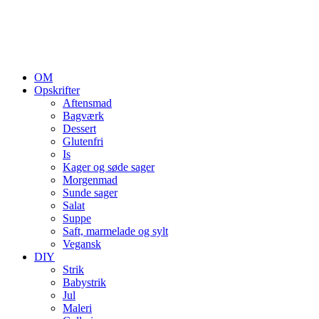
OM
Opskrifter
Aftensmad
Bagværk
Dessert
Glutenfri
Is
Kager og søde sager
Morgenmad
Sunde sager
Salat
Suppe
Saft, marmelade og sylt
Vegansk
DIY
Strik
Babystrik
Jul
Maleri