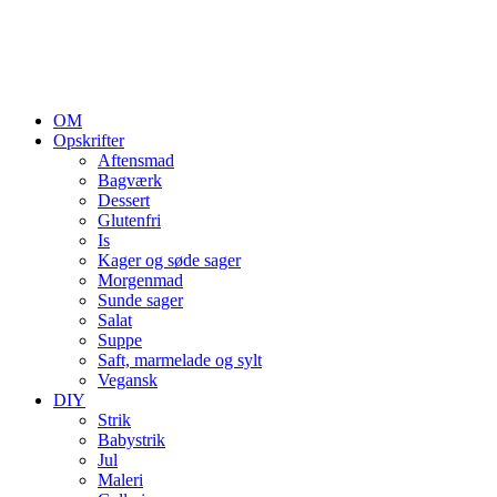
OM
Opskrifter
Aftensmad
Bagværk
Dessert
Glutenfri
Is
Kager og søde sager
Morgenmad
Sunde sager
Salat
Suppe
Saft, marmelade og sylt
Vegansk
DIY
Strik
Babystrik
Jul
Maleri