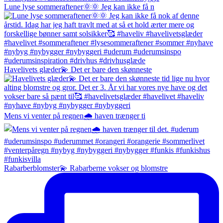
Lune lyse sommeraftener🌞🌞 Jeg kan ikke få n
Havelivets glæder💫 Det er bare den skønneste
Mens vi venter på regnen🌧️ haven trænger ti
Rabarberblomster💫 Rabarberne vokser og blomstre