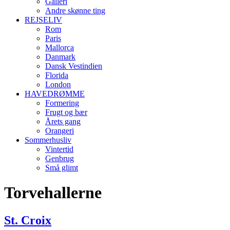
Galleri
Andre skønne ting
REJSELIV
Rom
Paris
Mallorca
Danmark
Dansk Vestindien
Florida
London
HAVEDRØMME
Formering
Frugt og bær
Årets gang
Orangeri
Sommerhusliv
Vintertid
Genbrug
Små glimt
Torvehallerne
St. Croix