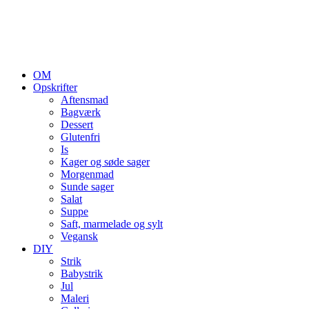
OM
Opskrifter
Aftensmad
Bagværk
Dessert
Glutenfri
Is
Kager og søde sager
Morgenmad
Sunde sager
Salat
Suppe
Saft, marmelade og sylt
Vegansk
DIY
Strik
Babystrik
Jul
Maleri