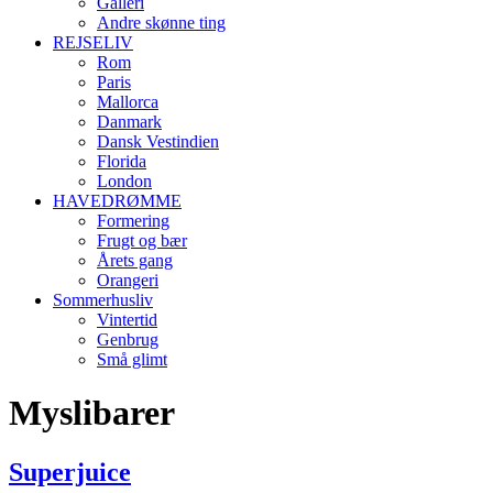
Galleri
Andre skønne ting
REJSELIV
Rom
Paris
Mallorca
Danmark
Dansk Vestindien
Florida
London
HAVEDRØMME
Formering
Frugt og bær
Årets gang
Orangeri
Sommerhusliv
Vintertid
Genbrug
Små glimt
Myslibarer
Superjuice