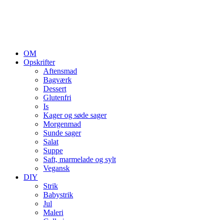
OM
Opskrifter
Aftensmad
Bagværk
Dessert
Glutenfri
Is
Kager og søde sager
Morgenmad
Sunde sager
Salat
Suppe
Saft, marmelade og sylt
Vegansk
DIY
Strik
Babystrik
Jul
Maleri