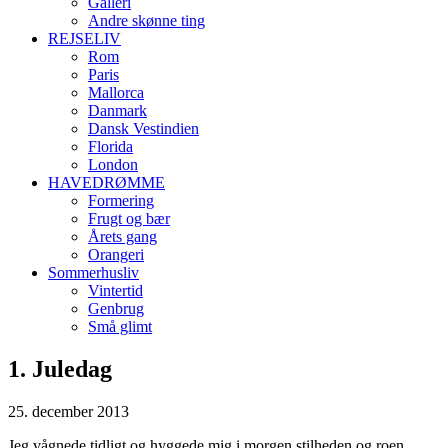
Galleri
Andre skønne ting
REJSELIV
Rom
Paris
Mallorca
Danmark
Dansk Vestindien
Florida
London
HAVEDRØMME
Formering
Frugt og bær
Årets gang
Orangeri
Sommerhusliv
Vintertid
Genbrug
Små glimt
1. Juledag
25. december 2013
Jeg vågnede tidligt og hyggede mig i morgen stilheden og roen.