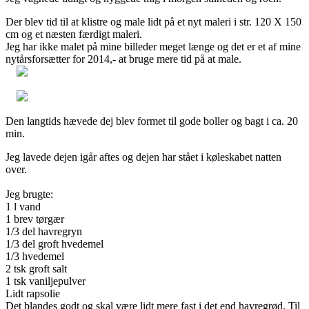
Der blev tid til at klistre og male lidt på et nyt maleri i str. 120 X 150
cm og et næsten færdigt maleri.
Jeg har ikke malet på mine billeder meget længe og det er et af mine
nytårsforsætter for 2014,- at bruge mere tid på at male.
Den langtids hævede dej blev formet til gode boller og bagt i ca. 20
min.
Jeg lavede dejen igår aftes og dejen har stået i køleskabet natten
over.
Jeg brugte:
1 l vand
1 brev tørgær
1/3 del havregryn
1/3 del groft hvedemel
1/3 hvedemel
2 tsk groft salt
1 tsk vaniljepulver
Lidt rapsolie
Det blandes godt og skal være lidt mere fast i det end havregrød. Til