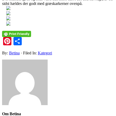
sidst hældes der godt med græskarkerner ovenpå.
Pinterest
Share
By:
Betina
· Filed In:
Kategori
Om
Betina