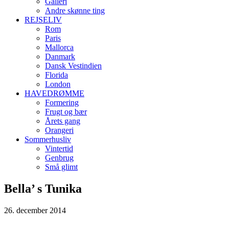
Galleri
Andre skønne ting
REJSELIV
Rom
Paris
Mallorca
Danmark
Dansk Vestindien
Florida
London
HAVEDRØMME
Formering
Frugt og bær
Årets gang
Orangeri
Sommerhusliv
Vintertid
Genbrug
Små glimt
Bella’ s Tunika
26. december 2014