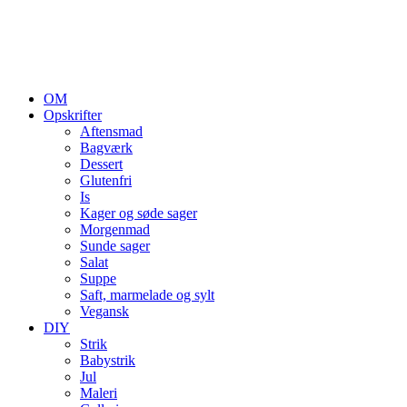
OM
Opskrifter
Aftensmad
Bagværk
Dessert
Glutenfri
Is
Kager og søde sager
Morgenmad
Sunde sager
Salat
Suppe
Saft, marmelade og sylt
Vegansk
DIY
Strik
Babystrik
Jul
Maleri