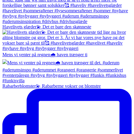
Havelivets glæder💫 Det er bare den skønneste
Mens vi venter på regnen🌧️ haven trænger ti
Rabarberblomster💫 Rabarberne vokser og blomstre