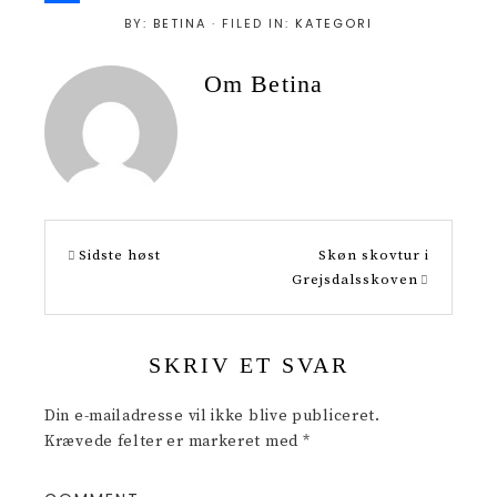
i
S
BY:
BETINA
· FILED IN:
KATEGORI
n
h
Om
Betina
t
a
e
r
r
e
e
s
Sidste høst
Skøn skovtur i
t
Grejsdalsskoven
SKRIV ET SVAR
Din e-mailadresse vil ikke blive publiceret.
Krævede felter er markeret med
*