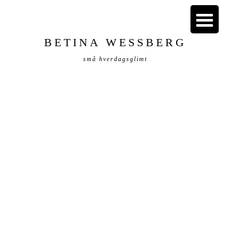
BETINA WESSBERG
små hverdagsglimt