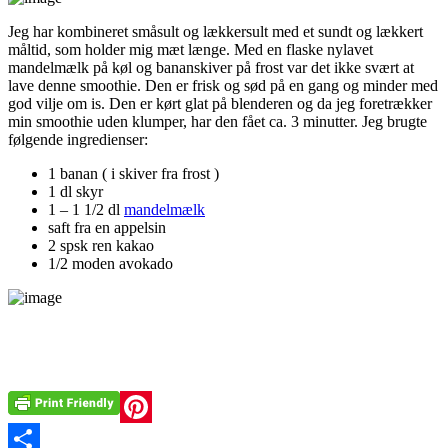
Jeg har kombineret småsult og lækkersult med et sundt og lækkert
måltid, som holder mig mæt længe. Med en flaske nylavet
mandelmælk på køl og bananskiver på frost var det ikke svært at
lave denne smoothie. Den er frisk og sød på en gang og minder med
god vilje om is. Den er kørt glat på blenderen og da jeg foretrækker
min smoothie uden klumper, har den fået ca. 3 minutter. Jeg brugte
følgende ingredienser:
1 banan ( i skiver fra frost )
1 dl skyr
1 – 1 1/2 dl
mandelmælk
saft fra en appelsin
2 spsk ren kakao
1/2 moden avokado
Pinterest