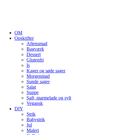
OM
Opskrifter
Aftensmad
Bagværk
Dessert
Glutenfri
Is
Kager og søde sager
Morgenmad
Sunde sager
Salat
Suppe
Saft, marmelade og sylt
Vegansk
DIY
Strik
Babystrik
Jul
Maleri