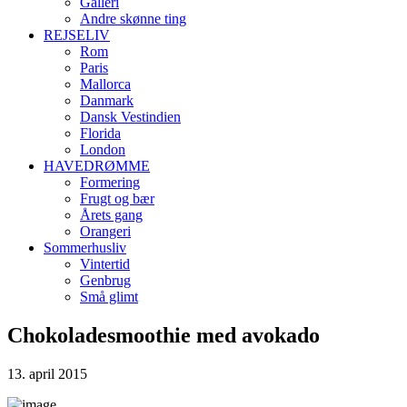
Galleri
Andre skønne ting
REJSELIV
Rom
Paris
Mallorca
Danmark
Dansk Vestindien
Florida
London
HAVEDRØMME
Formering
Frugt og bær
Årets gang
Orangeri
Sommerhusliv
Vintertid
Genbrug
Små glimt
Chokoladesmoothie med avokado
13. april 2015