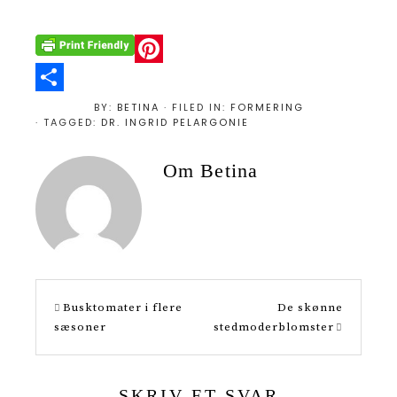
P
i
S
BY:
BETINA
· FILED IN:
FORMERING
· TAGGED:
DR. INGRID PELARGONIE
n
h
t
a
Om
Betina
e
r
r
e
e
s
t
Busktomater i flere
De skønne
sæsoner
stedmoderblomster
SKRIV ET SVAR