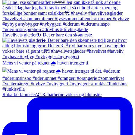
Havelivets glæder💫 Det er bare den skønneste
Mens vi venter på regnen🌧️ haven trænger ti
Rabarberblomster💫 Rabarberne vokser og blomstre