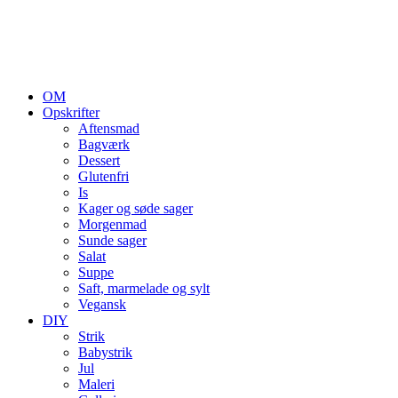
OM
Opskrifter
Aftensmad
Bagværk
Dessert
Glutenfri
Is
Kager og søde sager
Morgenmad
Sunde sager
Salat
Suppe
Saft, marmelade og sylt
Vegansk
DIY
Strik
Babystrik
Jul
Maleri