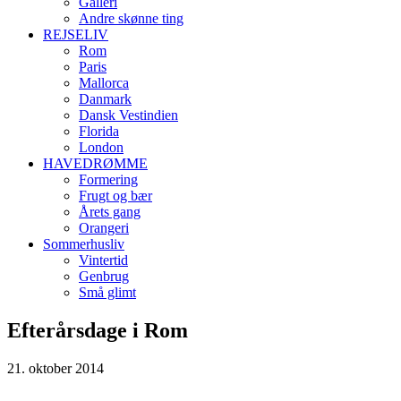
Galleri
Andre skønne ting
REJSELIV
Rom
Paris
Mallorca
Danmark
Dansk Vestindien
Florida
London
HAVEDRØMME
Formering
Frugt og bær
Årets gang
Orangeri
Sommerhusliv
Vintertid
Genbrug
Små glimt
Efterårsdage i Rom
21. oktober 2014