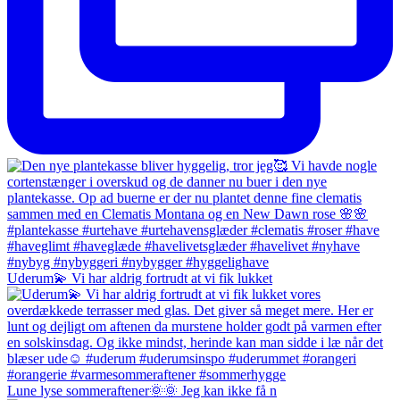
Uderum💫 Vi har aldrig fortrudt at vi fik lukket
Lune lyse sommeraftener🌞🌞 Jeg kan ikke få n