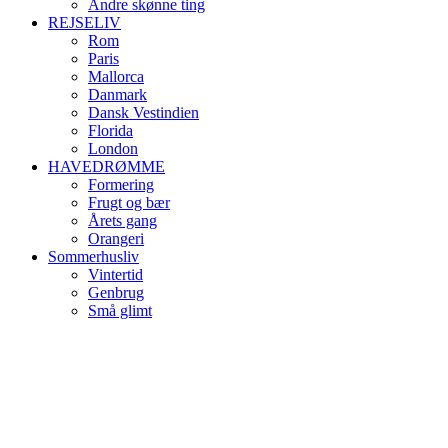
Andre skønne ting
REJSELIV
Rom
Paris
Mallorca
Danmark
Dansk Vestindien
Florida
London
HAVEDRØMME
Formering
Frugt og bær
Årets gang
Orangeri
Sommerhusliv
Vintertid
Genbrug
Små glimt