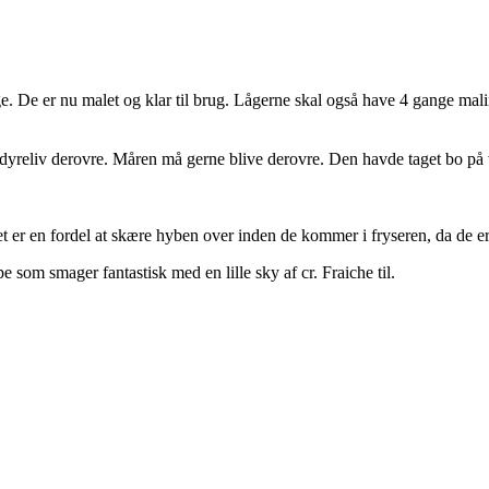
e. De er nu malet og klar til brug. Lågerne skal også have 4 gange mali
igt dyreliv derovre. Måren må gerne blive derovre. Den havde taget bo p
det er en fordel at skære hyben over inden de kommer i fryseren, da de er
om smager fantastisk med en lille sky af cr. Fraiche til.