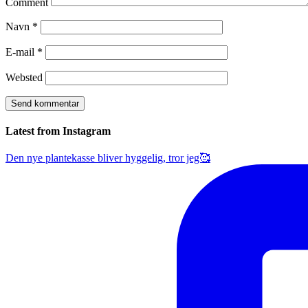
Comment
Navn
*
E-mail
*
Websted
Latest from Instagram
Den nye plantekasse bliver hyggelig, tror jeg🥰