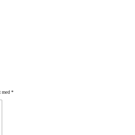
et med
*