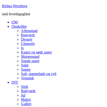
Betina Wessberg
små hverdagsglimt
OM
Opskrifter
Aftensmad
Bagværk
Dessert
Glutenfri
Is
Kager og søde sager
Morgenmad
Sunde sager
Salat
Suppe
Saft, marmelade og sylt
Vegansk
DIY
Strik
Babystrik
Jul
Maleri
Galleri