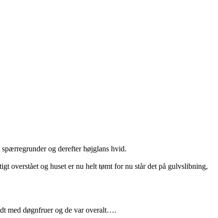
t spærregrunder og derefter højglans hvid.
gt overstået og huset er nu helt tømt for nu står det på gulvslibning,
fyldt med døgnfruer og de var overalt….