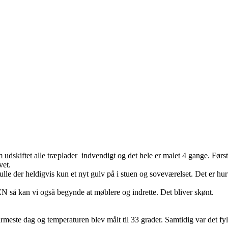
 udskiftet alle træplader indvendigt og det hele er malet 4 gange. Førs
vet.
lle der heldigvis kun et nyt gulv på i stuen og soveværelset. Det er hurti
MEN så kan vi også begynde at møblere og indrette. Det bliver skønt.
 varmeste dag og temperaturen blev målt til 33 grader. Samtidig var det 