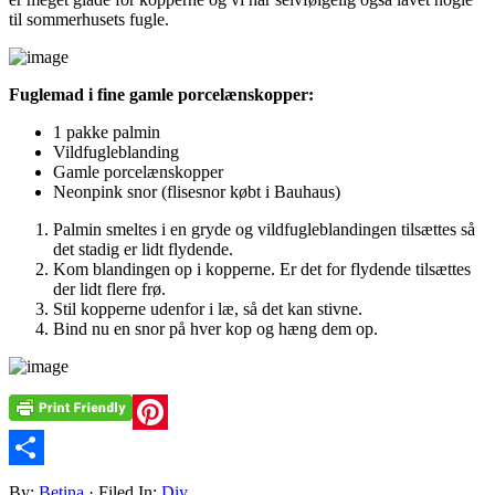
til sommerhusets fugle.
Fuglemad i fine gamle porcelænskopper:
1 pakke palmin
Vildfugleblanding
Gamle porcelænskopper
Neonpink snor (flisesnor købt i Bauhaus)
Palmin smeltes i en gryde og vildfugleblandingen tilsættes så
det stadig er lidt flydende.
Kom blandingen op i kopperne. Er det for flydende tilsættes
der lidt flere frø.
Stil kopperne udenfor i læ, så det kan stivne.
Bind nu en snor på hver kop og hæng dem op.
Pinterest
Share
By:
Betina
· Filed In:
Diy