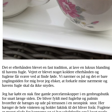
Det er efterhånden blevet en fast tradition, at lave en luksus blanding
til havens fugle. Vejret er blevet noget koldere efterhånden og
fuglene får svære ved at finde føde. Vi nærmer os jul og det er bare
ynglingstiden for mig hvor jeg elsker, at forkæle mine nærmeste og
havens fugle skal da ikke snydes.
Jeg har købt en stak fine gamle porcelænskopper i en genbrugsbutik
for snart længe siden. De bliver fyldt med fuglefrø og palmin
hvorefter de hænges op ude på terrassen i en neonpink snor. Her
hænger de hele vinteren og holder faktisk til det bliver forår. Fuglene
er meget glade for kopperne og vi har selvfølgelig også lavet nogle