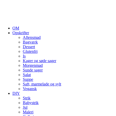
OM
Opskrifter
Aftensmad
Bagværk
Dessert
Glutenfri
Is
Kager og søde sager
Morgenmad
Sunde sager
Salat
Suppe
Saft, marmelade og sylt
Vegansk
DIY
Strik
Babystrik
Jul
Maleri