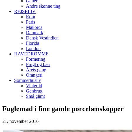
Galleri
Andre skønne ting
REJSELIV
Rom
Paris
Mallorca
Danmark
Dansk Vestindien
Florida
London
HAVEDRØMME
Formering
Frugt og bær
Årets gang
Orangeri
Sommerhusliv
Vintertid
Genbrug
Små glimt
Fuglemad i fine gamle porcelænskopper
21. november 2016