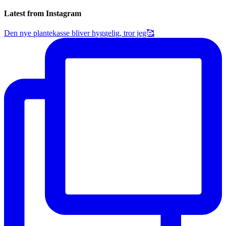
Latest from Instagram
Den nye plantekasse bliver hyggelig, tror jeg🥰