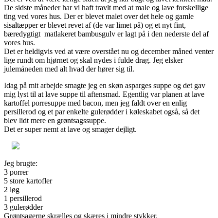
De sidste måneder har vi haft travlt med at male og lave forskellige
ting ved vores hus. Der er blevet malet over det hele og gamle
sisaltæpper er blevet revet af (de var limet på) og et nyt fint,
bæredygtigt matlakeret bambusgulv er lagt på i den nederste del af
vores hus.
Det er heldigvis ved at være overstået nu og december måned venter
lige rundt om hjørnet og skal nydes i fulde drag. Jeg elsker
julemåneden med alt hvad der hører sig til.
Idag på mit arbejde smagte jeg en skøn asparges suppe og det gav
mig lyst til at lave suppe til aftensmad. Egentlig var planen at lave
kartoffel porresuppe med bacon, men jeg faldt over en enlig
persillerod og et par enkelte gulerødder i køleskabet også, så det
blev lidt mere en grøntsagssuppe.
Det er super nemt at lave og smager dejligt.
Jeg brugte:
3 porrer
5 store kartofler
2 løg
1 persillerod
3 gulerødder
Grøntsagerne skrælles og skæres i mindre stykker.