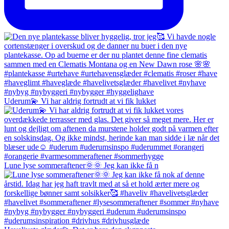
Uderum💫 Vi har aldrig fortrudt at vi fik lukket
Lune lyse sommeraftener🌞🌞 Jeg kan ikke få n