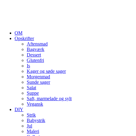
OM
Opskrifter
Aftensmad
Bagværk
Dessert
Glutenfri
Is
Kager og søde sager
Morgenmad
Sunde sager
Salat
Suppe
Saft, marmelade og sylt
Vegansk
DIY
Strik
Babystrik
Jul
Maleri