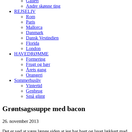
Galleri
Andre skønne ting
REJSELIV
Rom
Paris
Mallorca
Danmark
Dansk Vestindien
Florida
London
HAVEDRØMME
Formering
Frugt og bær
Årets gang
Orangeri
Sommerhusliv
Vintertid
Genbrug
Små glimt
Grøntsagssuppe med bacon
26. november 2013
Det er ved at være længe siden at jeg har bagt og lavet lækkert mad.