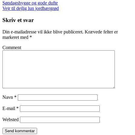
Søndagshygge og gode dufte
Vejr til dejlig lun jordbærgrød
Skriv et svar
Din e-mailadresse vil ikke blive publiceret.
Krævede felter er
markeret med
*
Comment
Navn
*
E-mail
*
Websted