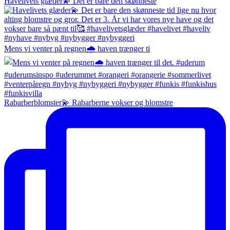
Havelivets glæder💫 Det er bare den skønneste
Mens vi venter på regnen🌧️ haven trænger ti
Rabarberblomster💫 Rabarberne vokser og blomstre