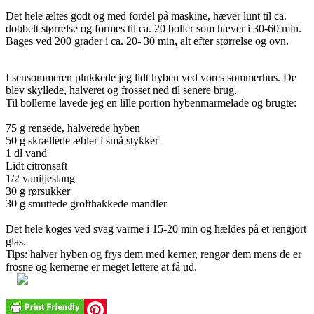
Det hele æltes godt og med fordel på maskine, hæver lunt til ca.
dobbelt størrelse og formes til ca. 20 boller som hæver i 30-60 min.
Bages ved 200 grader i ca. 20- 30 min, alt efter størrelse og ovn.
I sensommeren plukkede jeg lidt hyben ved vores sommerhus. De
blev skyllede, halveret og frosset ned til senere brug.
Til bollerne lavede jeg en lille portion hybenmarmelade og brugte:
75 g rensede, halverede hyben
50 g skrællede æbler i små stykker
1 dl vand
Lidt citronsaft
1/2 vaniljestang
30 g rørsukker
30 g smuttede grofthakkede mandler
Det hele koges ved svag varme i 15-20 min og hældes på et rengjort
glas.
Tips: halver hyben og frys dem med kerner, rengør dem mens de er
frosne og kernerne er meget lettere at få ud.