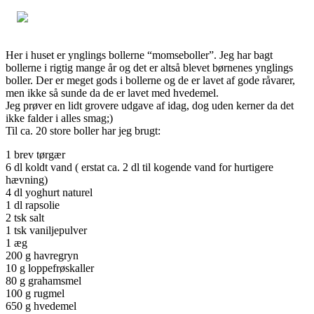
Her i huset er ynglings bollerne “momseboller”. Jeg har bagt
bollerne i rigtig mange år og det er altså blevet børnenes ynglings
boller. Der er meget gods i bollerne og de er lavet af gode råvarer,
men ikke så sunde da de er lavet med hvedemel.
Jeg prøver en lidt grovere udgave af idag, dog uden kerner da det
ikke falder i alles smag;)
Til ca. 20 store boller har jeg brugt:
1 brev tørgær
6 dl koldt vand ( erstat ca. 2 dl til kogende vand for hurtigere
hævning)
4 dl yoghurt naturel
1 dl rapsolie
2 tsk salt
1 tsk vaniljepulver
1 æg
200 g havregryn
10 g loppefrøskaller
80 g grahamsmel
100 g rugmel
650 g hvedemel