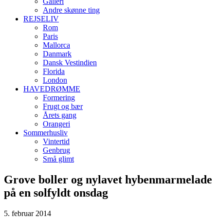
Galleri
Andre skønne ting
REJSELIV
Rom
Paris
Mallorca
Danmark
Dansk Vestindien
Florida
London
HAVEDRØMME
Formering
Frugt og bær
Årets gang
Orangeri
Sommerhusliv
Vintertid
Genbrug
Små glimt
Grove boller og nylavet hybenmarmelade
på en solfyldt onsdag
5. februar 2014