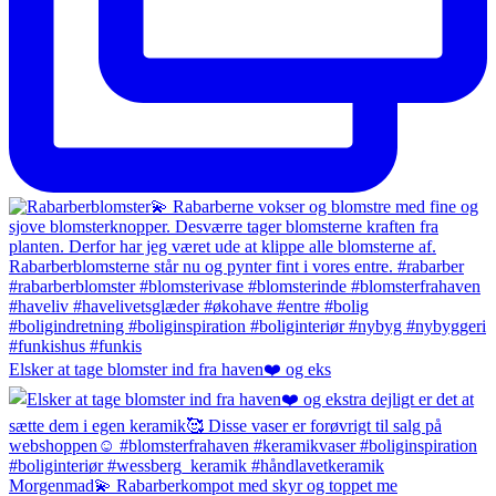
Elsker at tage blomster ind fra haven❤️ og eks
Morgenmad💫 Rabarberkompot med skyr og toppet me