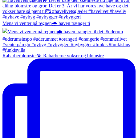
Mens vi venter på regnen🌧️ haven trænger ti
Rabarberblomster💫 Rabarberne vokser og blomstre