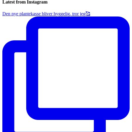
Latest from Instagram
Den nye plantekasse bliver hyggelig, tror jeg🥰