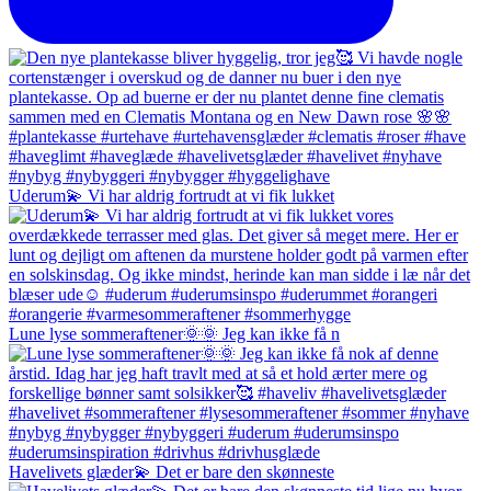
Uderum💫 Vi har aldrig fortrudt at vi fik lukket
Lune lyse sommeraftener🌞🌞 Jeg kan ikke få n
Havelivets glæder💫 Det er bare den skønneste