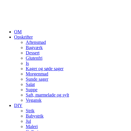
OM
Opskrifter
Aftensmad
Bagværk
Dessert
Glutenfri
Is
Kager og søde sager
Morgenmad
Sunde sager
Salat
Suppe
Saft, marmelade og sylt
Vegansk
DIY
Strik
Babystrik
Jul
Maleri