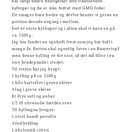
har langt bedre betingelser end traditionelle
kyllinger og de er ikke fodret med GMO foder.
De smager bare bedre og derfor henter vi gerne en
portion derude engang i mellem.
Det er store kyllinger og i aften skal vi have en på
ca. 2100 g.
Jeg har fundet en opskrift frem som jeg har haft i
mange år. Retten skal egentlig laves i en Rømertopf
men denne kylling er for stor, så det må blive i en
stor bradepande i stedet.
Til retten har jeg brugt:
1 kylling på ca. 2100 g
1 kilo kartofler i grove skiver
4 løg i grove skiver
Et drys salt og peber
1/2 dl olivenolie hældes over
Til kyllingen bruges:
1 stort bundt persille
4 fed hvidløg
1 økologisk citron