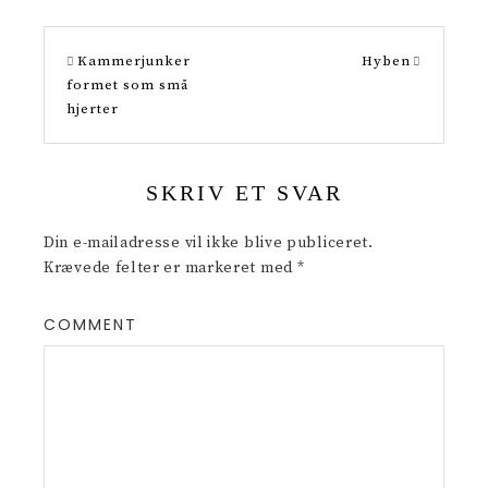
e
s
Kammerjunker
Hyben
t
formet som små
hjerter
SKRIV ET SVAR
Din e-mailadresse vil ikke blive publiceret.
Krævede felter er markeret med
*
COMMENT