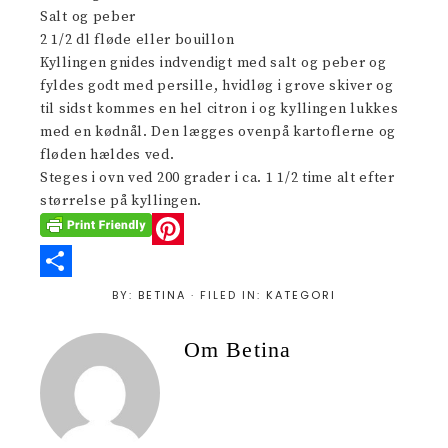
Salt og peber
2 1/2 dl fløde eller bouillon
Kyllingen gnides indvendigt med salt og peber og
fyldes godt med persille, hvidløg i grove skiver og
til sidst kommes en hel citron i og kyllingen lukkes
med en kødnål. Den lægges ovenpå kartoflerne og
fløden hældes ved.
Steges i ovn ved 200 grader i ca. 1 1/2 time alt efter
størrelse på kyllingen.
P
i
S
BY:
BETINA
· FILED IN:
KATEGORI
n
h
Om
Betina
t
a
e
r
r
e