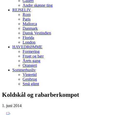
Galleri
Andre skønne ting
REJSELIV
Rom
Paris
Mallorca
Danmark
Dansk Vestindien
Florida
London
HAVEDRØMME
Formering
Frugt og bær
Årets gang
Orangeri
Sommerhusliv
Vintertid
Genbrug
Små glimt
Koldskål og rabarberkompot
1. juni 2014