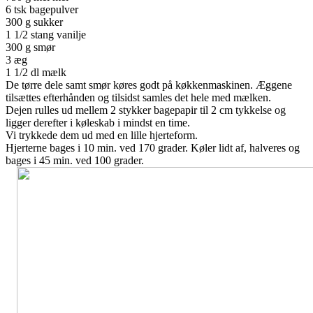
6 tsk bagepulver
300 g sukker
1 1/2 stang vanilje
300 g smør
3 æg
1 1/2 dl mælk
De tørre dele samt smør køres godt på køkkenmaskinen. Æggene
tilsættes efterhånden og tilsidst samles det hele med mælken.
Dejen rulles ud mellem 2 stykker bagepapir til 2 cm tykkelse og
ligger derefter i køleskab i mindst en time.
Vi trykkede dem ud med en lille hjerteform.
Hjerterne bages i 10 min. ved 170 grader. Køler lidt af, halveres og
bages i 45 min. ved 100 grader.