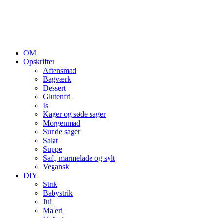
OM
Opskrifter
Aftensmad
Bagværk
Dessert
Glutenfri
Is
Kager og søde sager
Morgenmad
Sunde sager
Salat
Suppe
Saft, marmelade og sylt
Vegansk
DIY
Strik
Babystrik
Jul
Maleri