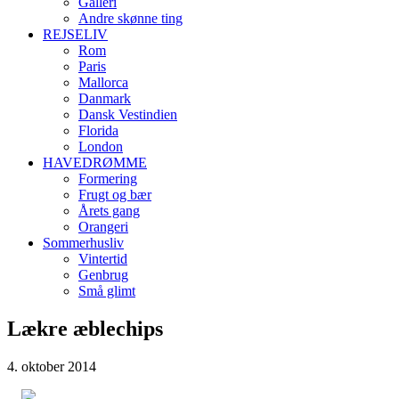
Galleri
Andre skønne ting
REJSELIV
Rom
Paris
Mallorca
Danmark
Dansk Vestindien
Florida
London
HAVEDRØMME
Formering
Frugt og bær
Årets gang
Orangeri
Sommerhusliv
Vintertid
Genbrug
Små glimt
Lækre æblechips
4. oktober 2014