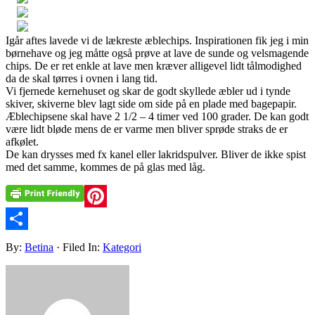
Igår aftes lavede vi de lækreste æblechips. Inspirationen fik jeg i min
børnehave og jeg måtte også prøve at lave de sunde og velsmagende
chips. De er ret enkle at lave men kræver alligevel lidt tålmodighed
da de skal tørres i ovnen i lang tid.
Vi fjernede kernehuset og skar de godt skyllede æbler ud i tynde
skiver, skiverne blev lagt side om side på en plade med bagepapir.
Æblechipsene skal have 2 1/2 – 4 timer ved 100 grader. De kan godt
være lidt bløde mens de er varme men bliver sprøde straks de er
afkølet.
De kan drysses med fx kanel eller lakridspulver. Bliver de ikke spist
med det samme, kommes de på glas med låg.
Pinterest
Share
By:
Betina
· Filed In:
Kategori