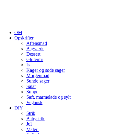
OM
Opskrifter
Aftensmad
Bagværk
Dessert
Glutenfri
Is
Kager og søde sager
Morgenmad
Sunde sager
Salat
Suppe
Saft, marmelade og sylt
Vegansk
DIY
Strik
Babystrik
Jul
Maleri