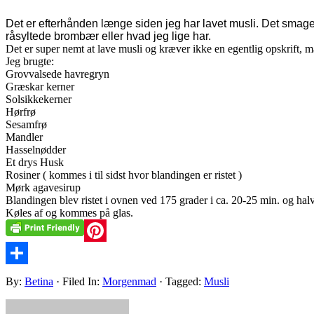
Det er efterhånden længe siden jeg har lavet musli. Det smage
råsyltede brombær eller hvad jeg lige har.
Det er super nemt at lave musli og kræver ikke en egentlig opskrift, m
Jeg brugte:
Grovvalsede havregryn
Græskar kerner
Solsikkekerner
Hørfrø
Sesamfrø
Mandler
Hasselnødder
Et drys Husk
Rosiner ( kommes i til sidst hvor blandingen er ristet )
Mørk agavesirup
Blandingen blev ristet i ovnen ved 175 grader i ca. 20-25 min. og hal
Køles af og kommes på glas.
Pinterest
Share
By:
Betina
· Filed In:
Morgenmad
· Tagged:
Musli