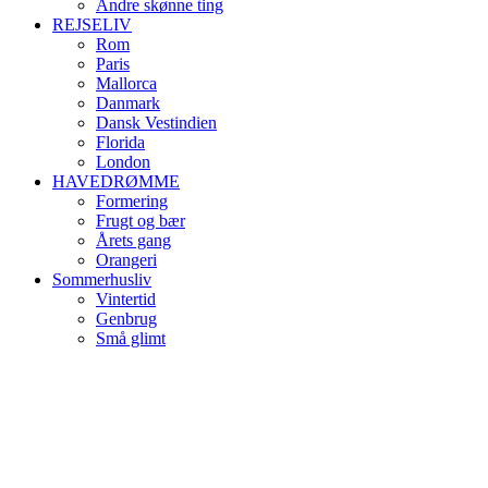
Andre skønne ting
REJSELIV
Rom
Paris
Mallorca
Danmark
Dansk Vestindien
Florida
London
HAVEDRØMME
Formering
Frugt og bær
Årets gang
Orangeri
Sommerhusliv
Vintertid
Genbrug
Små glimt