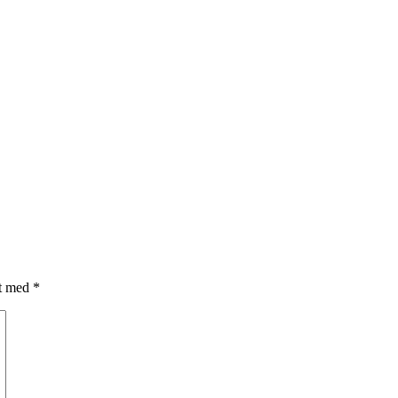
et med
*