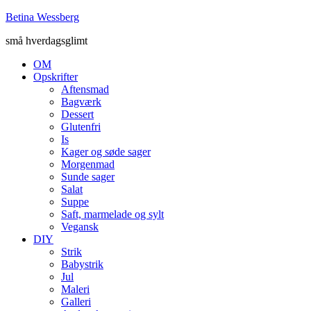
Betina Wessberg
små hverdagsglimt
OM
Opskrifter
Aftensmad
Bagværk
Dessert
Glutenfri
Is
Kager og søde sager
Morgenmad
Sunde sager
Salat
Suppe
Saft, marmelade og sylt
Vegansk
DIY
Strik
Babystrik
Jul
Maleri
Galleri