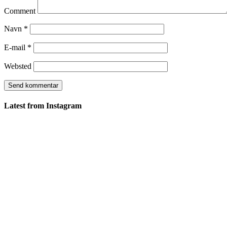
Comment
Navn
*
E-mail
*
Websted
Latest from Instagram