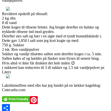
vaniljepulver.
Revideret opskrift på ribssaft:
2 kg ribs
8 dl vand
Dette koges til ribsene brister. Jeg brugte derefter en hulske og
trykkede ribsene ind mod gryden.
Derefter sies saft og bær i en sigte med et tyndt bomuldsklæde i.
Dette gav 1,850 l saft som jeg kort kogte op med:
750 g. Sukker
2 tsk. Ren vaniljepulver
Sukker og vanilje tilsættes saften som derefter koges i ca. 5 min.
Saften køles af og hældes på flasker som fryses til senere brug.
Hvis altså vi ikke får drukket det hele inden 😉
( sukkeret kan reduceres til 3 dl sukker og 1,5 tsk vaniljepulver pr.
Liter)
Lakridsmuffens med ribs har jeg fundet på en lækker kageblog:
Cutecarbs.com
Pinterest