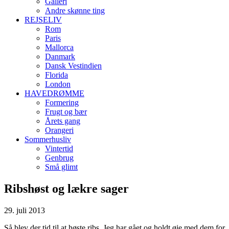
Galleri
Andre skønne ting
REJSELIV
Rom
Paris
Mallorca
Danmark
Dansk Vestindien
Florida
London
HAVEDRØMME
Formering
Frugt og bær
Årets gang
Orangeri
Sommerhusliv
Vintertid
Genbrug
Små glimt
Ribshøst og lækre sager
29. juli 2013
Så blev der tid til at høste ribs. Jeg har gået og holdt øje med dem for