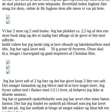
de skal plukkes på det rette tidspunkt. Ihvertfald inden fuglene fået
smag for dem,- sidste år fik fuglene dem alle mens vi var på ferie.
Vi har 2 store og 2 små buske. Jeg har plukket ca. 2,5 kg af den ene
store busk idag og der er stadig bær tilbage så de giver et fint stort
udbytte.
Indtil videre har jeg tænkt mig at lave ribssaft og lakridsmuffens med
ribs. Jeg har også lavet små 50 g poser til fryseren. Disse skal
bl.a. bruges i havregrød og grød inspireret af Christian Bitz.
Jeg har lavet saft af 2 kg bær og det har givet knap 2 liter ren saft.
Det smager fantastisk og jeg bliver nød til at lave noget mere. Jeg
fryser saften ned i flasker med 1/2 l i hver, så behøver jeg ikke at
tilsætte atamon.
Jeg har et gammelt opskriftshæfte som jeg har arvet efter mine børns
farmor. Der har jeg fundet en opskrift på ribssaft som jeg har lavet
lidt om på. Jeg har undladt at bruge så meget sukker og tilsat lidt ren