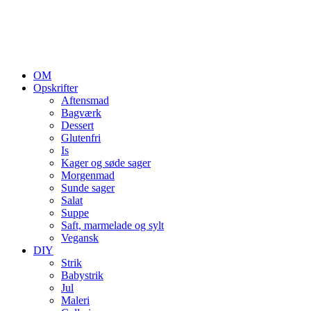
OM
Opskrifter
Aftensmad
Bagværk
Dessert
Glutenfri
Is
Kager og søde sager
Morgenmad
Sunde sager
Salat
Suppe
Saft, marmelade og sylt
Vegansk
DIY
Strik
Babystrik
Jul
Maleri