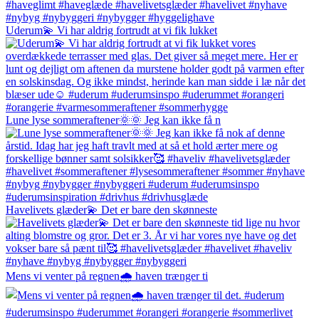
Uderum💫 Vi har aldrig fortrudt at vi fik lukket
Lune lyse sommeraftener🌞🌞 Jeg kan ikke få n
Havelivets glæder💫 Det er bare den skønneste
Mens vi venter på regnen🌧️ haven trænger ti