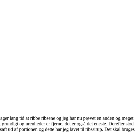
t tager lang tid at ribbe ribsene og jeg har nu prøvet en anden og meget
et grundigt og urenheder er fjerne, det er også det eneste. Derefter stod
ft ud af portionen og dette har jeg lavet til ribssirup. Det skal bruges