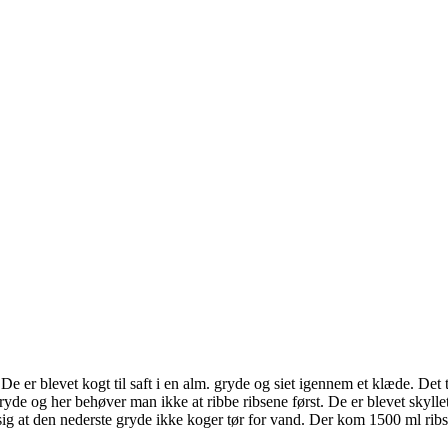
. De er blevet kogt til saft i en alm. gryde og siet igennem et klæde. De
i gryde og her behøver man ikke at ribbe ribsene først. De er blevet skyll
sig at den nederste gryde ikke koger tør for vand. Der kom 1500 ml ribssa