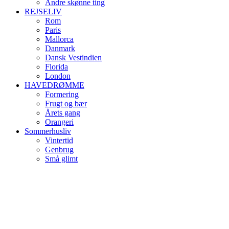
Andre skønne ting
REJSELIV
Rom
Paris
Mallorca
Danmark
Dansk Vestindien
Florida
London
HAVEDRØMME
Formering
Frugt og bær
Årets gang
Orangeri
Sommerhusliv
Vintertid
Genbrug
Små glimt