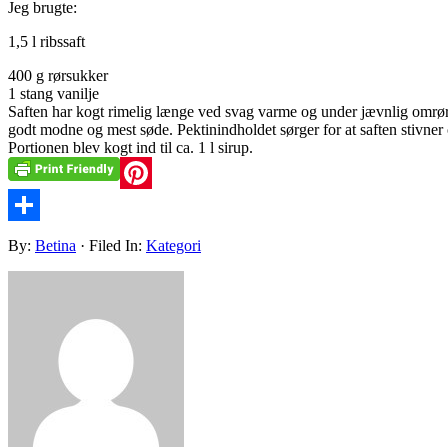
Jeg brugte:
1,5 l ribssaft
400 g rørsukker
1 stang vanilje
Saften har kogt rimelig længe ved svag varme og under jævnlig omrøring
godt modne og mest søde. Pektinindholdet sørger for at saften stivner 
Portionen blev kogt ind til ca. 1 l sirup.
Pinterest
Share
By:
Betina
· Filed In:
Kategori