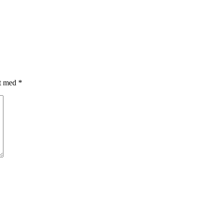
et med
*