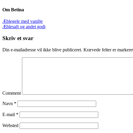
Om
Betina
Æblegele med vanilje
Æblesaft og andet godt
Skriv et svar
Din e-mailadresse vil ikke blive publiceret.
Krævede felter er marker
Comment
Navn
*
E-mail
*
Websted