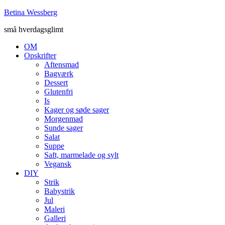
Betina Wessberg
små hverdagsglimt
OM
Opskrifter
Aftensmad
Bagværk
Dessert
Glutenfri
Is
Kager og søde sager
Morgenmad
Sunde sager
Salat
Suppe
Saft, marmelade og sylt
Vegansk
DIY
Strik
Babystrik
Jul
Maleri
Galleri