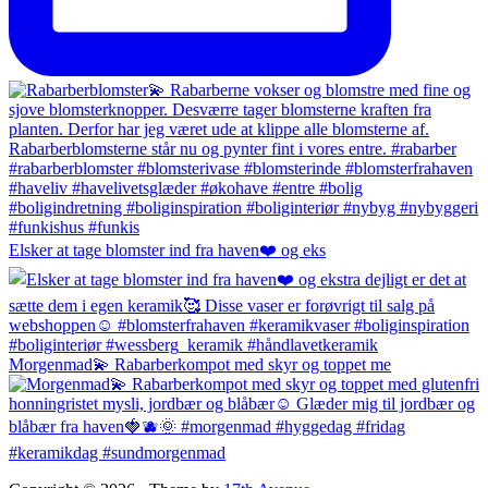
Elsker at tage blomster ind fra haven❤️ og eks
Morgenmad💫 Rabarberkompot med skyr og toppet me