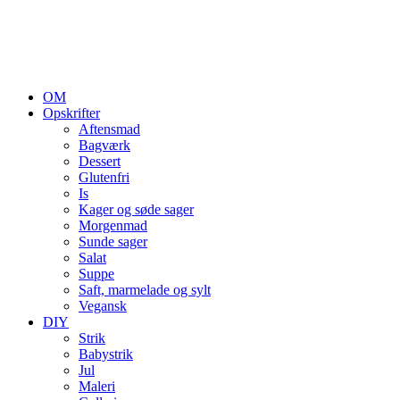
OM
Opskrifter
Aftensmad
Bagværk
Dessert
Glutenfri
Is
Kager og søde sager
Morgenmad
Sunde sager
Salat
Suppe
Saft, marmelade og sylt
Vegansk
DIY
Strik
Babystrik
Jul
Maleri