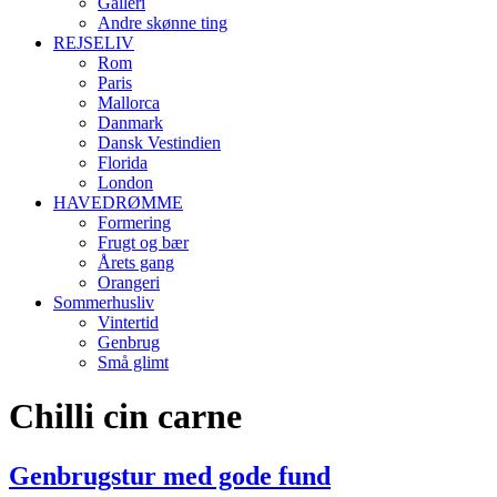
Galleri
Andre skønne ting
REJSELIV
Rom
Paris
Mallorca
Danmark
Dansk Vestindien
Florida
London
HAVEDRØMME
Formering
Frugt og bær
Årets gang
Orangeri
Sommerhusliv
Vintertid
Genbrug
Små glimt
Chilli cin carne
Genbrugstur med gode fund