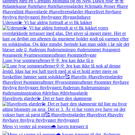
Uderum💫 Vi har aldrig fortrudt at vi fik lukket
Lune lyse sommeraftener🌞🌞 Jeg kan ikke få n
Havelivets glæder💫 Det er bare den skønneste
Mens vi venter på regnen🌧️ haven trænger ti