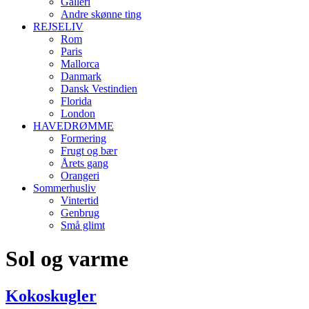
Galleri
Andre skønne ting
REJSELIV
Rom
Paris
Mallorca
Danmark
Dansk Vestindien
Florida
London
HAVEDRØMME
Formering
Frugt og bær
Årets gang
Orangeri
Sommerhusliv
Vintertid
Genbrug
Små glimt
Sol og varme
Kokoskugler