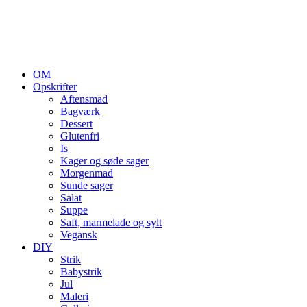
OM
Opskrifter
Aftensmad
Bagværk
Dessert
Glutenfri
Is
Kager og søde sager
Morgenmad
Sunde sager
Salat
Suppe
Saft, marmelade og sylt
Vegansk
DIY
Strik
Babystrik
Jul
Maleri