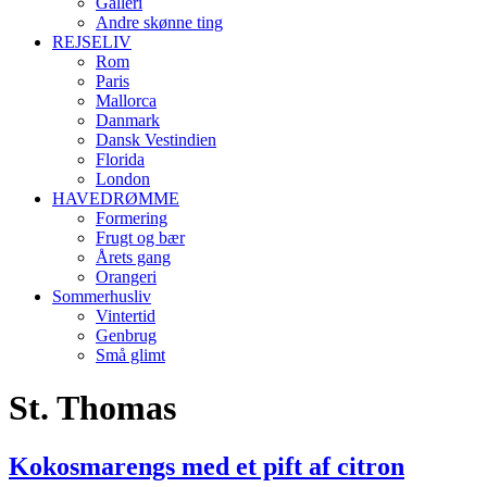
Galleri
Andre skønne ting
REJSELIV
Rom
Paris
Mallorca
Danmark
Dansk Vestindien
Florida
London
HAVEDRØMME
Formering
Frugt og bær
Årets gang
Orangeri
Sommerhusliv
Vintertid
Genbrug
Små glimt
St. Thomas
Kokosmarengs med et pift af citron