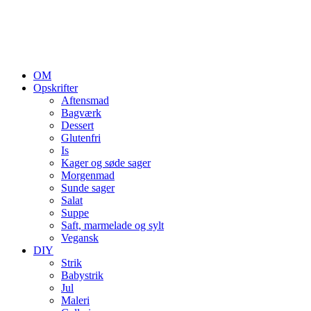
OM
Opskrifter
Aftensmad
Bagværk
Dessert
Glutenfri
Is
Kager og søde sager
Morgenmad
Sunde sager
Salat
Suppe
Saft, marmelade og sylt
Vegansk
DIY
Strik
Babystrik
Jul
Maleri