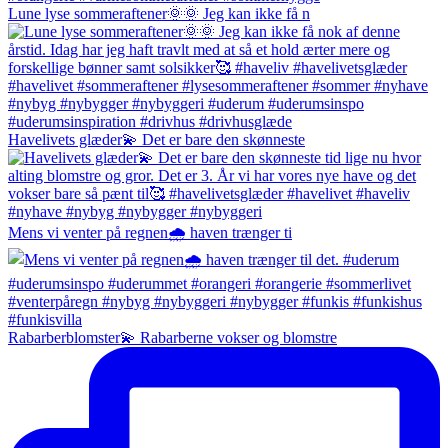
Lune lyse sommeraftener🌞🌞 Jeg kan ikke få n
Havelivets glæder💫 Det er bare den skønneste
Mens vi venter på regnen🌧️ haven trænger ti
Rabarberblomster💫 Rabarberne vokser og blomstre