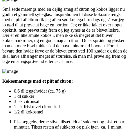
Små søde marengs med en dejlig smag af citron og kokos ligger nu
godt i et gammelt sylteglas. Inspirationen til disse kokosmarengs
med et pift af citron fik jeg af en sød kollega i fredags og så var jeg
jo nød til at prøve at bage en portion. Jeg er ikke faldet over nogen
opskrift, men prøvet mig frem og jeg synes at de er blevet lækre.
Der er en lille smule kokos i, men ikke så meget at det bliver
kokosmarkroner, og en god smag af citron. De er sprøde og ønsker
man en mere blød midte skal de have mindre tid i ovnen. For at
bevare den hvide farve er de blevet tørret ved 100 grader og tiden de
skal have afhænger meget af størrelse, så man må prøve sig frem og
tage en smagsprøve ud efter ca. 1 time.
Kokosmarengs med et pift af citron:
0,6 dl æggehvider (ca. 75 g)
1 dl sukker
3 tsk citronsaft
1 tsk friskrevet citronskal
1/2 dl kokosmel
Pisk æggehviderne stive, tilsæt lidt af sukkeret og pisk et par
minutter. Tilsæt resten af sukkeret og pisk igen ca. 1 minut.