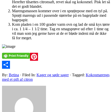
Herefter tilsættes citronsaft, revet skal og kokosmel. Pisk let så
det er godt blandet.
Marengsmassen kommer over i en sprøjtepose med en tyl på.
Sprøjt marengs ud i passende størrelse på en bageplade med
bagepapir.
Kom pladen i en 100 grader varm ovn og lad de små kys tørre
i ca. 1 1/4 – 1 1/2 time. Tag en smagsprøve ud efter 1 time og
vil man som jeg gerne have at de er bløde indeni må de ikke
få for meget.
Pinterest
Share
By:
Betina
· Filed In:
Kager og søde sager
· Tagged:
Kokosmarengs
med et pift af citron