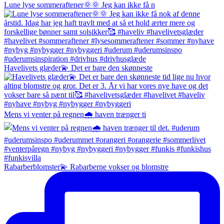
Lune lyse sommeraftener🌞🌞 Jeg kan ikke få n
Havelivets glæder💫 Det er bare den skønneste
Mens vi venter på regnen🌧️ haven trænger ti
Rabarberblomster💫 Rabarberne vokser og blomstre