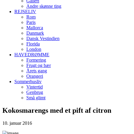
Galleri
Andre skønne ting
REJSELIV
Rom
Paris
Mallorca
Danmark
Dansk Vestindien
Florida
London
HAVEDRØMME
Formering
Frugt og bær
Årets gang
Orangeri
Sommerhusliv
Vintertid
Genbrug
Små glimt
Kokosmarengs med et pift af citron
10. januar 2016