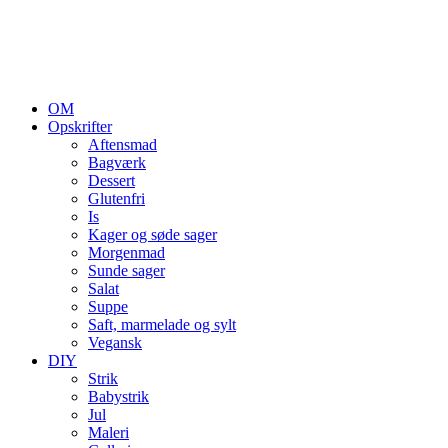
OM
Opskrifter
Aftensmad
Bagværk
Dessert
Glutenfri
Is
Kager og søde sager
Morgenmad
Sunde sager
Salat
Suppe
Saft, marmelade og sylt
Vegansk
DIY
Strik
Babystrik
Jul
Maleri