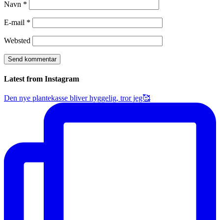
Navn
*
E-mail
*
Websted
Latest from Instagram
Den nye plantekasse bliver hyggelig, tror jeg🥰