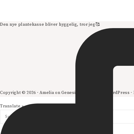
Den nye plantekasse bliver hyggelig, tror jeg🥰
Copyright © 2026 ·
Amelia
on
Genesis Framework
·
WordPress
·
Translate »
Powered by
Translate