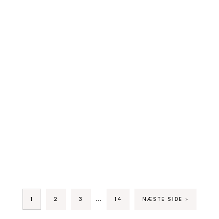
…
1
2
3
14
NÆSTE SIDE »