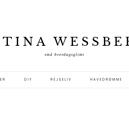
ETINA WESSBE
små hverdagsglimt
TER
DIY
REJSELIV
HAVEDRØMME