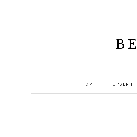
B
OM
OPSKRIF