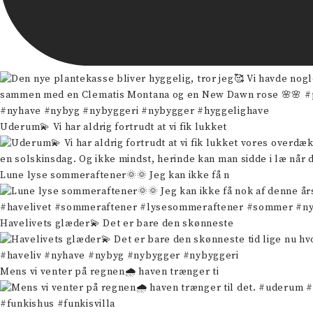
Uderum💫 Vi har aldrig fortrudt at vi fik lukket
Lune lyse sommeraftener🌞🌞 Jeg kan ikke få n
Havelivets glæder💫 Det er bare den skønneste
Mens vi venter på regnen🌧️ haven trænger ti