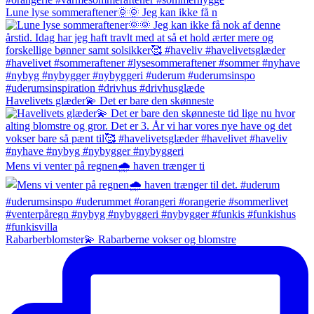
Lune lyse sommeraftener🌞🌞 Jeg kan ikke få n
Havelivets glæder💫 Det er bare den skønneste
Mens vi venter på regnen🌧️ haven trænger ti
Rabarberblomster💫 Rabarberne vokser og blomstre