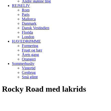
Andre skønne ting
REJSELIV
Rom
Paris
Mallorca
Danmark
Dansk Vestindien
Florida
London
HAVEDRØMME
Formering
Frugt og bær
Årets gang
Orangeri
Sommerhusliv
Vintertid
Genbrug
Små glimt
Rocky Road med lakrids