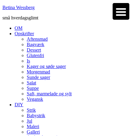
Betina Wessberg
små hverdagsglimt
OM
Opskrifter
Aftensmad
Bagværk
Dessert
Glutenfri
Is
Kager og søde sager
Morgenmad
Sunde sager
Salat
Suppe
Saft, marmelade og sylt
Vegansk
DIY
Strik
Babystrik
Jul
Maleri
Galleri