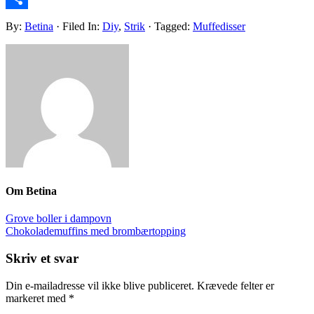
Share
By:
Betina
· Filed In:
Diy
,
Strik
· Tagged:
Muffedisser
Om
Betina
Grove boller i dampovn
Chokolademuffins med brombærtopping
Skriv et svar
Din e-mailadresse vil ikke blive publiceret.
Krævede felter er
markeret med
*