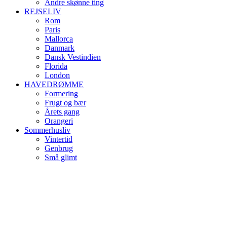
Andre skønne ting
REJSELIV
Rom
Paris
Mallorca
Danmark
Dansk Vestindien
Florida
London
HAVEDRØMME
Formering
Frugt og bær
Årets gang
Orangeri
Sommerhusliv
Vintertid
Genbrug
Små glimt