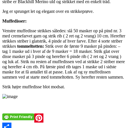
stribe er Blackhill Merino uld og strikket med en enkelt tråd.
Jeg er sprunget let og elegant over en strikkeprøve.
Muffedisser:
Venstre muffedisse strikkes således: slå 50 masker op på pind nr. 3
med cremefarvet garn og strik rib ( 2 ret og 2 vrang) 10 cm. Herefter
strikkes striber i glatstrik, 4 pinde af hver farve. Efter 4 sorte striber
strikkes
tommeltotten:
Strik over de første 9 masker på pinden: –
tag 1 maske ud i hver af de 9 masker = 18 masker. Strik glat over
disse masker på 3 pinde og herefter 6 pinde rib ( 2 ret og 2 vrang )
og luk af. Strik nu resten af muffedissen ved at strikke 2 striber mere
og herefter 4 cm rib. På første pind rib tages 1 maske ud i sidste
maske for at få antallet til at passe. Luk af og sy muffedissen
sammen ved at starte med tommeltotten. Sy herefter resten sammen.
Strik højre muffedisse blot modsat.
Pinterest