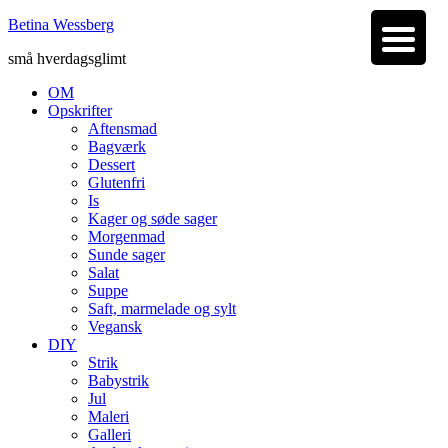
Betina Wessberg
små hverdagsglimt
OM
Opskrifter
Aftensmad
Bagværk
Dessert
Glutenfri
Is
Kager og søde sager
Morgenmad
Sunde sager
Salat
Suppe
Saft, marmelade og sylt
Vegansk
DIY
Strik
Babystrik
Jul
Maleri
Galleri