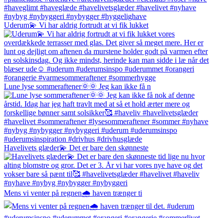
Uderum💫 Vi har aldrig fortrudt at vi fik lukket
Lune lyse sommeraftener🌞🌞 Jeg kan ikke få n
Havelivets glæder💫 Det er bare den skønneste
Mens vi venter på regnen🌧️ haven trænger ti