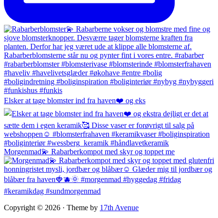
Elsker at tage blomster ind fra haven❤️ og eks
Morgenmad💫 Rabarberkompot med skyr og toppet me
Copyright © 2026 · Theme by
17th Avenue