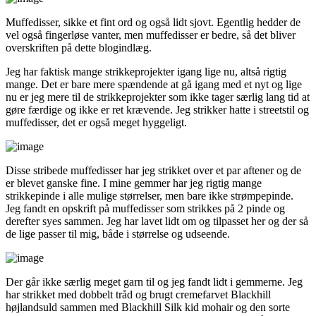
Muffedisser, sikke et fint ord og også lidt sjovt. Egentlig hedder de
vel også fingerløse vanter, men muffedisser er bedre, så det bliver
overskriften på dette blogindlæg.
Jeg har faktisk mange strikkeprojekter igang lige nu, altså rigtig
mange. Det er bare mere spændende at gå igang med et nyt og lige
nu er jeg mere til de strikkeprojekter som ikke tager særlig lang tid at
gøre færdige og ikke er ret krævende. Jeg strikker hatte i streetstil og
muffedisser, det er også meget hyggeligt.
Disse stribede muffedisser har jeg strikket over et par aftener og de
er blevet ganske fine. I mine gemmer har jeg rigtig mange
strikkepinde i alle mulige størrelser, men bare ikke strømpepinde.
Jeg fandt en opskrift på muffedisser som strikkes på 2 pinde og
derefter syes sammen. Jeg har lavet lidt om og tilpasset her og der så
de lige passer til mig, både i størrelse og udseende.
Der går ikke særlig meget garn til og jeg fandt lidt i gemmerne. Jeg
har strikket med dobbelt tråd og brugt cremefarvet Blackhill
højlandsuld sammen med Blackhill Silk kid mohair og den sorte