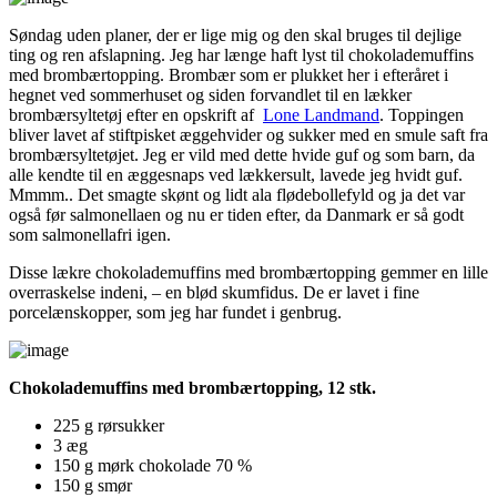
Søndag uden planer, der er lige mig og den skal bruges til dejlige
ting og ren afslapning. Jeg har længe haft lyst til chokolademuffins
med brombærtopping. Brombær som er plukket her i efteråret i
hegnet ved sommerhuset og siden forvandlet til en lækker
brombærsyltetøj efter en opskrift af
Lone Landmand
. Toppingen
bliver lavet af stiftpisket æggehvider og sukker med en smule saft fra
brombærsyltetøjet. Jeg er vild med dette hvide guf og som barn, da
alle kendte til en æggesnaps ved lækkersult, lavede jeg hvidt guf.
Mmmm.. Det smagte skønt og lidt ala flødebollefyld og ja det var
også før salmonellaen og nu er tiden efter, da Danmark er så godt
som salmonellafri igen.
Disse lækre chokolademuffins med brombærtopping gemmer en lille
overraskelse indeni, – en blød skumfidus. De er lavet i fine
porcelænskopper, som jeg har fundet i genbrug.
Chokolademuffins med brombærtopping, 12 stk.
225 g rørsukker
3 æg
150 g mørk chokolade 70 %
150 g smør