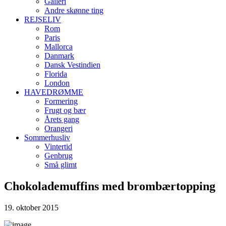
Galleri
Andre skønne ting
REJSELIV
Rom
Paris
Mallorca
Danmark
Dansk Vestindien
Florida
London
HAVEDRØMME
Formering
Frugt og bær
Årets gang
Orangeri
Sommerhusliv
Vintertid
Genbrug
Små glimt
Chokolademuffins med brombærtopping
19. oktober 2015