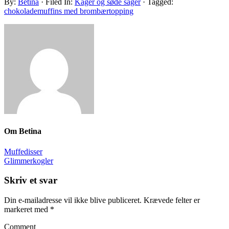
By:
Betina
· Filed In:
Kager og søde sager
· Tagged:
chokolademuffins med brombærtopping
Om
Betina
Muffedisser
Glimmerkogler
Skriv et svar
Din e-mailadresse vil ikke blive publiceret.
Krævede felter er
markeret med
*
Comment