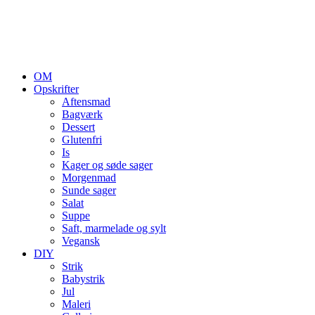
OM
Opskrifter
Aftensmad
Bagværk
Dessert
Glutenfri
Is
Kager og søde sager
Morgenmad
Sunde sager
Salat
Suppe
Saft, marmelade og sylt
Vegansk
DIY
Strik
Babystrik
Jul
Maleri