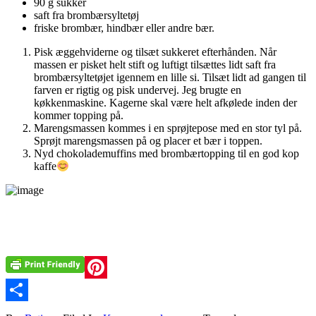
90 g sukker
saft fra brombærsyltetøj
friske brombær, hindbær eller andre bær.
Pisk æggehviderne og tilsæt sukkeret efterhånden. Når
massen er pisket helt stift og luftigt tilsættes lidt saft fra
brombærsyltetøjet igennem en lille si. Tilsæt lidt ad gangen til
farven er rigtig og pisk undervej. Jeg brugte en
køkkenmaskine. Kagerne skal være helt afkølede inden der
kommer topping på.
Marengsmassen kommes i en sprøjtepose med en stor tyl på.
Sprøjt marengsmassen på og placer et bær i toppen.
Nyd chokolademuffins med brombærtopping til en god kop
kaffe
Pinterest
Share