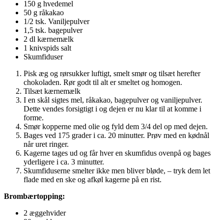
150 g hvedemel
50 g råkakao
1/2 tsk. Vaniljepulver
1,5 tsk. bagepulver
2 dl kærnemælk
1 knivspids salt
Skumfiduser
Pisk æg og rørsukker luftigt, smelt smør og tilsæt herefter
chokoladen. Rør godt til alt er smeltet og homogen.
Tilsæt kærnemælk
I en skål sigtes mel, råkakao, bagepulver og vaniljepulver.
Dette vendes forsigtigt i og dejen er nu klar til at komme i
forme.
Smør kopperne med olie og fyld dem 3/4 del op med dejen.
Bages ved 175 grader i ca. 20 minutter. Prøv med en kødnål
når uret ringer.
Kagerne tages ud og får hver en skumfidus ovenpå og bages
yderligere i ca. 3 minutter.
Skumfiduserne smelter ikke men bliver bløde, – tryk dem let
flade med en ske og afkøl kagerne på en rist.
Brombærtopping:
2 æggehvider