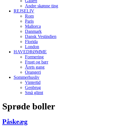
Galleri
Andre skønne ting
REJSELIV
Rom
Paris
Mallorca
Danmark
Dansk Vestindien
Florida
London
HAVEDRØMME
Formering
Frugt og bær
Årets gang
Orangeri
Sommerhusliv
Vintertid
Genbrug
Små glimt
Sprøde boller
Påskeæg