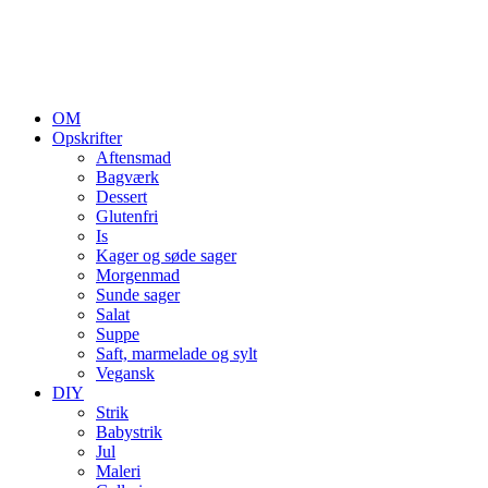
OM
Opskrifter
Aftensmad
Bagværk
Dessert
Glutenfri
Is
Kager og søde sager
Morgenmad
Sunde sager
Salat
Suppe
Saft, marmelade og sylt
Vegansk
DIY
Strik
Babystrik
Jul
Maleri