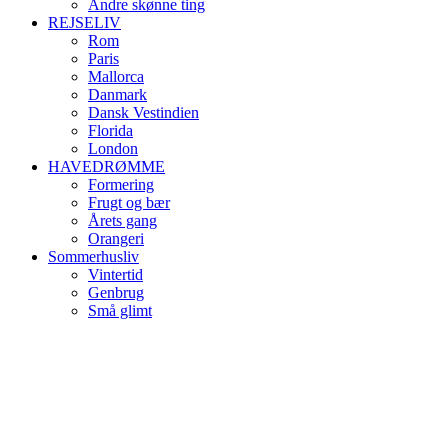
Andre skønne ting
REJSELIV
Rom
Paris
Mallorca
Danmark
Dansk Vestindien
Florida
London
HAVEDRØMME
Formering
Frugt og bær
Årets gang
Orangeri
Sommerhusliv
Vintertid
Genbrug
Små glimt