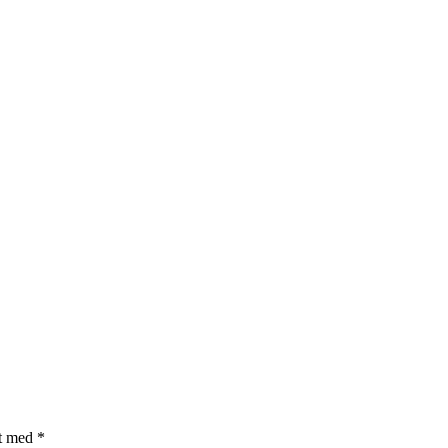
et med
*