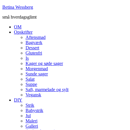
Betina Wessberg
små hverdagsglimt
OM
Opskrifter
Aftensmad
Bagværk
Dessert
Glutenfri
Is
Kager og søde sager
Morgenmad
Sunde sager
Salat
Suppe
Saft, marmelade og sylt
Vegansk
DIY
Strik
Babystrik
Jul
Maleri
Galleri