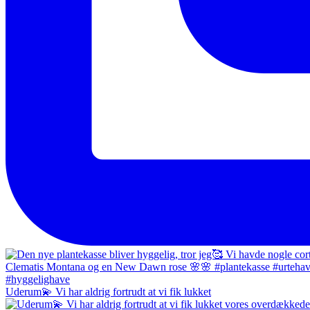
Uderum💫 Vi har aldrig fortrudt at vi fik lukket