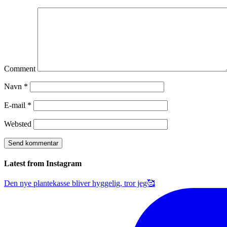
Comment
Navn
*
E-mail
*
Websted
Latest from Instagram
Den nye plantekasse bliver hyggelig, tror jeg🥰