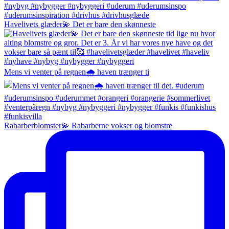
Havelivets glæder💫 Det er bare den skønneste
Mens vi venter på regnen🌧️ haven trænger ti
Rabarberblomster💫 Rabarberne vokser og blomstre