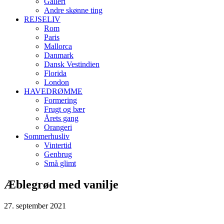
Galleri
Andre skønne ting
REJSELIV
Rom
Paris
Mallorca
Danmark
Dansk Vestindien
Florida
London
HAVEDRØMME
Formering
Frugt og bær
Årets gang
Orangeri
Sommerhusliv
Vintertid
Genbrug
Små glimt
Æblegrød med vanilje
27. september 2021