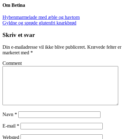
Om
Betina
Hybenmarmelade med æble og havtorn
Gyldne og sprøde glutenfri knækbrød
Skriv et svar
Din e-mailadresse vil ikke blive publiceret.
Krævede felter er
markeret med
*
Comment
Navn
*
E-mail
*
Websted