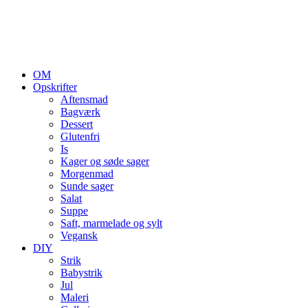
OM
Opskrifter
Aftensmad
Bagværk
Dessert
Glutenfri
Is
Kager og søde sager
Morgenmad
Sunde sager
Salat
Suppe
Saft, marmelade og sylt
Vegansk
DIY
Strik
Babystrik
Jul
Maleri