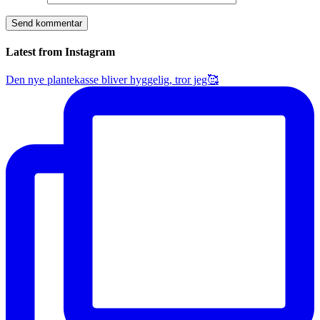
Latest from Instagram
Den nye plantekasse bliver hyggelig, tror jeg🥰