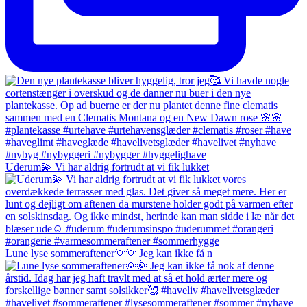
Uderum💫 Vi har aldrig fortrudt at vi fik lukket
Lune lyse sommeraftener🌞🌞 Jeg kan ikke få n