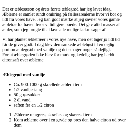
Det er æblesæson og årets første æblegrød har jeg lavet idag.
Æblerne er samlet rundt omkring på fællesarealerne hvor vi bor og
lidt fra vores have. Jeg kan godt mærke at jeg savner vores gamle
æbletræ fra haven hvor vi tidligere boede. Det gav altid masser af
æbler, som jeg brugte til at lave alle mulige lækre sager af.
Vi har plantet æbletræer i vores nye have, men det tager jo lidt tid
før de giver godt. I dag blev den sankede æblehøst til en dejlig
portion æblegrød med vanilje og det smager noget så dejligt.
For at æblegrøden ikke blev for mørk og kedelig har jeg hældt
citronsaft over æblerne.
Æblegrød med vanilje
Ca. 900-1000 g skrællede æbler i tern
1/2 vaniljestang
50 g rørsukker
2 dl vand
saften fra en 1/2 citron
Æblerne rengøres, skrælles og skæres i tern.
Kom æblerne over i en gryde og pres den halve citron ud over
dem.