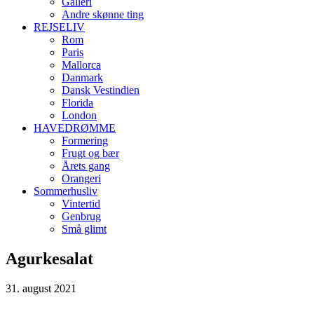
Galleri
Andre skønne ting
REJSELIV
Rom
Paris
Mallorca
Danmark
Dansk Vestindien
Florida
London
HAVEDRØMME
Formering
Frugt og bær
Årets gang
Orangeri
Sommerhusliv
Vintertid
Genbrug
Små glimt
Agurkesalat
31. august 2021