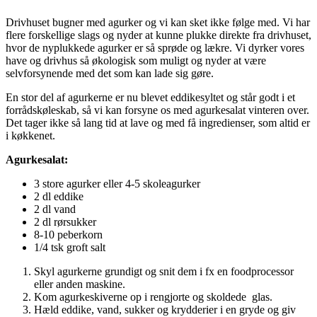
Drivhuset bugner med agurker og vi kan sket ikke følge med. Vi har
flere forskellige slags og nyder at kunne plukke direkte fra drivhuset,
hvor de nyplukkede agurker er så sprøde og lækre. Vi dyrker vores
have og drivhus så økologisk som muligt og nyder at være
selvforsynende med det som kan lade sig gøre.
En stor del af agurkerne er nu blevet eddikesyltet og står godt i et
forrådskøleskab, så vi kan forsyne os med agurkesalat vinteren over.
Det tager ikke så lang tid at lave og med få ingredienser, som altid er
i køkkenet.
Agurkesalat:
3 store agurker eller 4-5 skoleagurker
2 dl eddike
2 dl vand
2 dl rørsukker
8-10 peberkorn
1/4 tsk groft salt
Skyl agurkerne grundigt og snit dem i fx en foodprocessor
eller anden maskine.
Kom agurkeskiverne op i rengjorte og skoldede glas.
Hæld eddike, vand, sukker og krydderier i en gryde og giv