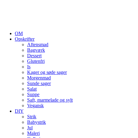
OM
Opskrifter
Aftensmad
Bagværk
Dessert
Glutenfri
Is
Kager og søde sager
Morgenmad
Sunde sager
Salat
Suppe
Saft, marmelade og sylt
Vegansk
DIY
Strik
Babystrik
Jul
Maleri