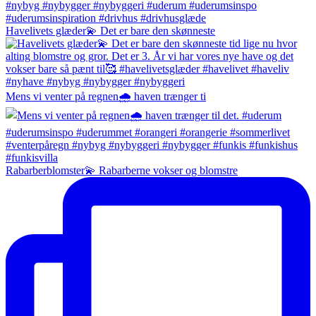
Havelivets glæder💫 Det er bare den skønneste
Mens vi venter på regnen🌧️ haven trænger ti
Rabarberblomster💫 Rabarberne vokser og blomstre