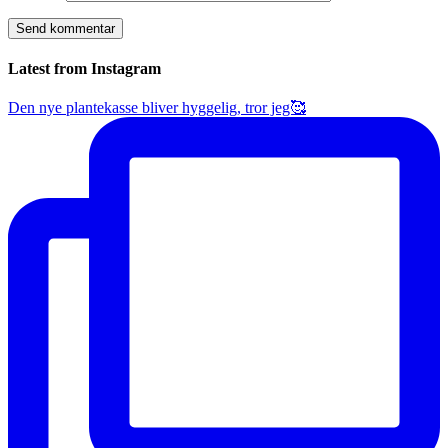
Latest from Instagram
Den nye plantekasse bliver hyggelig, tror jeg🥰