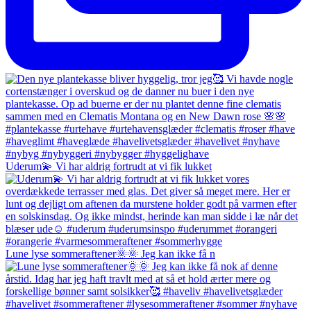
Uderum💫 Vi har aldrig fortrudt at vi fik lukket
Lune lyse sommeraftener🌞🌞 Jeg kan ikke få n