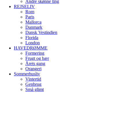
Andre skønne ting
REJSELIV
Rom
Paris
Mallorca
Danmark
Dansk Vestindien
Florida
London
HAVEDRØMME
Formering
Frugt og bær
Årets gang
Orangeri
Sommerhusliv
Vintertid
Genbrug
Små glimt