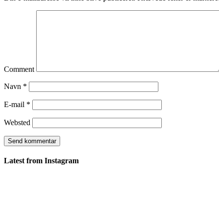
Comment
Navn
*
E-mail
*
Websted
Latest from Instagram