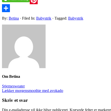
Pinterest
Share
By:
Betina
· Filed In:
Babystrik
· Tagged:
Babystrik
Om
Betina
Stjernesweater
Lækker morgensmoothie med avokado
Skriv et svar
Din e-mailadresse vil ikke blive publiceret.
Krævede felter er marker