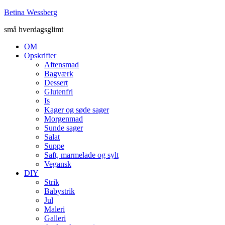
Betina Wessberg
små hverdagsglimt
OM
Opskrifter
Aftensmad
Bagværk
Dessert
Glutenfri
Is
Kager og søde sager
Morgenmad
Sunde sager
Salat
Suppe
Saft, marmelade og sylt
Vegansk
DIY
Strik
Babystrik
Jul
Maleri
Galleri