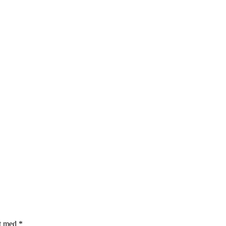
et med
*