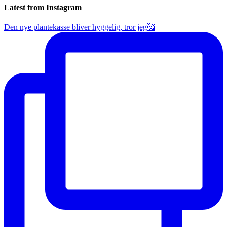
Latest from Instagram
Den nye plantekasse bliver hyggelig, tror jeg🥰