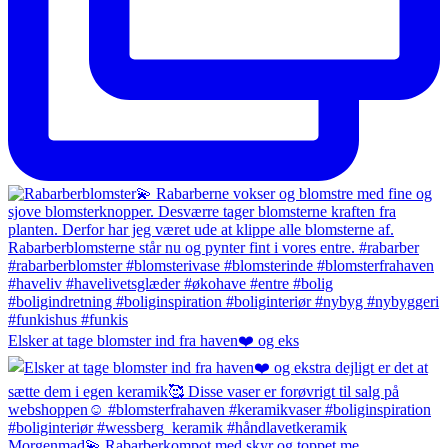
Elsker at tage blomster ind fra haven❤️ og eks
Morgenmad💫 Rabarberkompot med skyr og toppet me