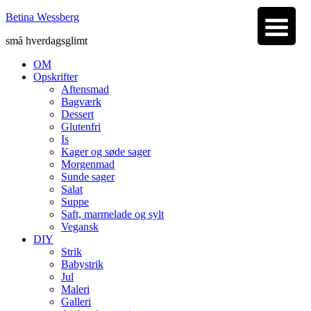
Betina Wessberg
små hverdagsglimt
OM
Opskrifter
Aftensmad
Bagværk
Dessert
Glutenfri
Is
Kager og søde sager
Morgenmad
Sunde sager
Salat
Suppe
Saft, marmelade og sylt
Vegansk
DIY
Strik
Babystrik
Jul
Maleri
Galleri