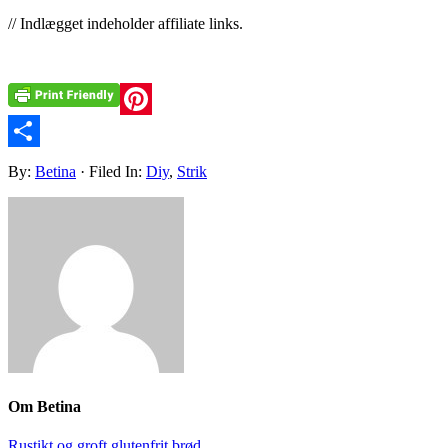
// Indlægget indeholder affiliate links.
Pinterest
Share
By:
Betina
· Filed In:
Diy
,
Strik
Om
Betina
Rustikt og groft glutenfrit brød