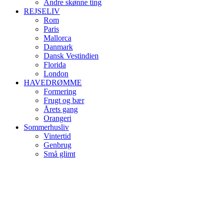
Andre skønne ting
REJSELIV
Rom
Paris
Mallorca
Danmark
Dansk Vestindien
Florida
London
HAVEDRØMME
Formering
Frugt og bær
Årets gang
Orangeri
Sommerhusliv
Vintertid
Genbrug
Små glimt