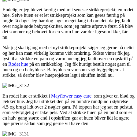
Endelig er jeg blevet færdig med mit seneste strikkeprojekt; en rodet
hue. Selve huen er et let strikkeprojekt som kan gøres færdig på
nogle få dage. Jeg har dog taget meget lang tid om det, da jeg faldt
over nogle søde babyopskrifter, som jeg måtte afprøve først. Så blev
det sommer og behovet for en varm hue var der ligesom ikke, før
nu.
Når jeg skal igang med et nyt strikkeprojekt søger jeg gerne på nettet
og her kan man virkelig komme vidt omkring. Sidste vinter fik jeg
lyst til at strikke en pæn og varm hue og jeg faldt over en opskrift på
en
Rodet hue
på en strikkeblog. Jeg fik hurtigt bestilt noget garn til
huen og en babybluse. Babyblusen var som sagt hyggeligere at
strikke, så derfor blev hueprojektet lagt i skuffen indtil nu.
En rodet hue er strikket i
Mayflower easy care
, som giver en blød og
lækker hue. Jeg har strikket den på en mindre rundpind i størrelse
4,5 og brugt lidt over 2 nøgler garn. På toppen har jeg sat en pelstut,
som selvfølgelig er fake pels. Ved at strikke huen på en pind som er
en halv gang større end i opskriften gør at huen bliver lidt længere,
lige præcis sådan som jeg gerne vil have den.