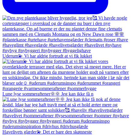
Uderum💫 Vi har aldrig fortrudt at vi fik lukket
Lune lyse sommeraftener🌞🌞 Jeg kan ikke få n
Havelivets glæder💫 Det er bare den skønneste