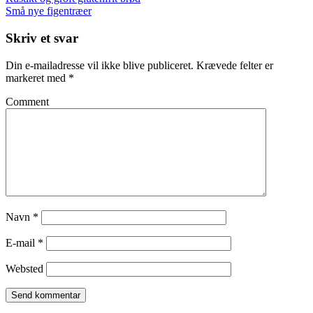
Små nye figentræer
Skriv et svar
Din e-mailadresse vil ikke blive publiceret.
Krævede felter er
markeret med
*
Comment
Navn
*
E-mail
*
Websted