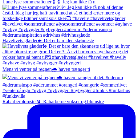
Lune lyse sommeraftener🌞🌞 Jeg kan ikke få n
Havelivets glæder💫 Det er bare den skønneste
Mens vi venter på regnen🌧️ haven trænger ti
Rabarberblomster💫 Rabarberne vokser og blomstre