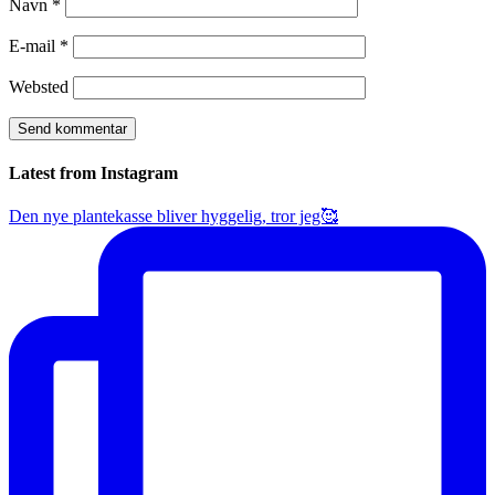
Navn
*
E-mail
*
Websted
Latest from Instagram
Den nye plantekasse bliver hyggelig, tror jeg🥰