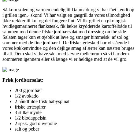
Så kom solen og varmen endelig til Danmark og vi har fået tændt op
i grillen igen,- skønt! Vi har valgt en gasgrill da vores tålmodighed
ikke rækker til kul og det fungere fint. Vi fik grillet en økologisk
hvidløgsmarineret flanksteak, fik lækre krydderede kartoffelbåde til
sammen med denne friske jordbærsalat med dressing on the side.
Salaten tager kun et øjeblik at lave og smager himmelsk af sol og
sommer med de fine jordbær i. De friske ærteskud har vi stående i
vores køkkenvindue og den dejlige smag af ærter kan næsten bruges
til alt. Dem skal vi have sået med jævne mellemrum så vi har dem
sommeren igennem eller så længe vi er heldige med at de vil gro.
Frisk jordbærsalat:
200 g jordbær
1/2 avokado
2 håndfulde frisk babyspinat
friske ærtespirer
3 stilke mynte
1/2 blodappelsin
2 spsk. god olivenolie
salt og peber