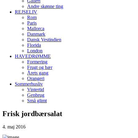
Galleri
Andre skønne ting
REJSELIV
Rom
Paris
Mallorca
Danmark
Dansk Vestindien
Florida
London
HAVEDRØMME
Formering
Frugt og bær
Årets gang
Orangeri
Sommerhusliv
Vintertid
Genbrug
Små glimt
Frisk jordbærsalat
4. maj 2016