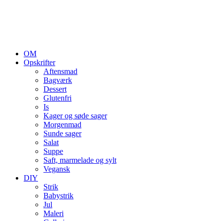
OM
Opskrifter
Aftensmad
Bagværk
Dessert
Glutenfri
Is
Kager og søde sager
Morgenmad
Sunde sager
Salat
Suppe
Saft, marmelade og sylt
Vegansk
DIY
Strik
Babystrik
Jul
Maleri