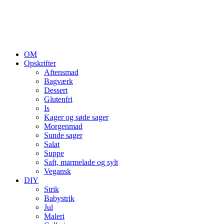
OM
Opskrifter
Aftensmad
Bagværk
Dessert
Glutenfri
Is
Kager og søde sager
Morgenmad
Sunde sager
Salat
Suppe
Saft, marmelade og sylt
Vegansk
DIY
Strik
Babystrik
Jul
Maleri