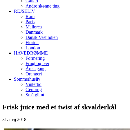
Galleri
Andre skønne ting
REJSELIV
Rom
Paris
Mallorca
Danmark
Dansk Vestindien
Florida
London
HAVEDRØMME
Formering
Frugt og bær
Årets gang
Orangeri
Sommerhusliv
Vintertid
Genbrug
Små glimt
Frisk juice med et twist af skvalderkål
31. maj 2018