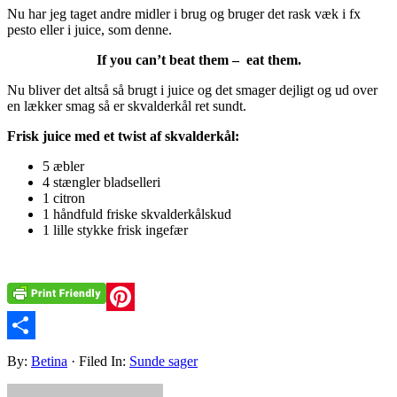
Nu har jeg taget andre midler i brug og bruger det rask væk i fx
pesto eller i juice, som denne.
If you can’t beat them – eat them.
Nu bliver det altså så brugt i juice og det smager dejligt og ud over
en lækker smag så er skvalderkål ret sundt.
Frisk juice med et twist af skvalderkål:
5 æbler
4 stængler bladselleri
1 citron
1 håndfuld friske skvalderkålskud
1 lille stykke frisk ingefær
Pinterest
Share
By:
Betina
· Filed In:
Sunde sager