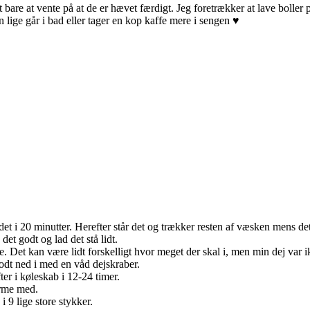
 bare at vente på at de er hævet færdigt. Jeg foretrækker at lave boller 
lige går i bad eller tager en kop kaffe mere i sengen ♥
 20 minutter. Herefter står det og trækker resten af væsken mens det 
t godt og lad det stå lidt.
e. Det kan være lidt forskelligt hvor meget der skal i, men min dej var i
dt ned i med en våd dejskraber.
ter i køleskab i 12-24 timer.
arme med.
 9 lige store stykker.