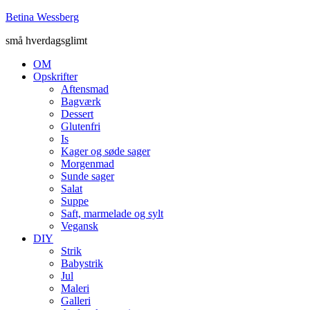
Betina Wessberg
små hverdagsglimt
OM
Opskrifter
Aftensmad
Bagværk
Dessert
Glutenfri
Is
Kager og søde sager
Morgenmad
Sunde sager
Salat
Suppe
Saft, marmelade og sylt
Vegansk
DIY
Strik
Babystrik
Jul
Maleri
Galleri