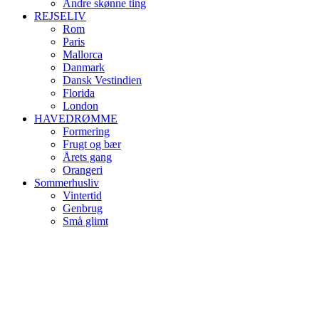
Andre skønne ting
REJSELIV
Rom
Paris
Mallorca
Danmark
Dansk Vestindien
Florida
London
HAVEDRØMME
Formering
Frugt og bær
Årets gang
Orangeri
Sommerhusliv
Vintertid
Genbrug
Små glimt