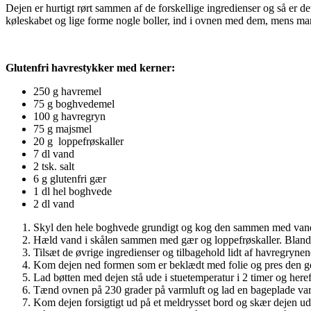
Dejen er hurtigt rørt sammen af de forskellige ingredienser og så er det
køleskabet og lige forme nogle boller, ind i ovnen med dem, mens man 
Glutenfri havrestykker med kerner:
250 g havremel
75 g boghvedemel
100 g havregryn
75 g majsmel
20 g loppefrøskaller
7 dl vand
2 tsk. salt
6 g glutenfri gær
1 dl hel boghvede
2 dl vand
Skyl den hele boghvede grundigt og kog den sammen med vandet i
Hæld vand i skålen sammen med gær og loppefrøskaller. Bland de
Tilsæt de øvrige ingredienser og tilbagehold lidt af havregrynen
Kom dejen ned formen som er beklædt med folie og pres den go
Lad bøtten med dejen stå ude i stuetemperatur i 2 timer og heref
Tænd ovnen på 230 grader på varmluft og lad en bageplade v
Kom dejen forsigtigt ud på et meldrysset bord og skær dejen ud i