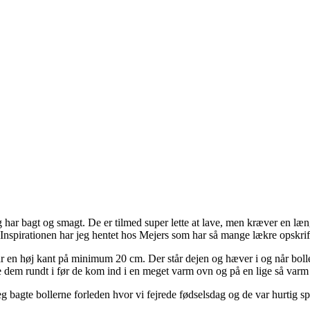
eg har bagt og smagt. De er tilmed super lette at lave, men kræver en l
Inspirationen har jeg hentet hos Mejers som har så mange lækre opskrif
r en høj kant på minimum 20 cm. Der står dejen og hæver i og når boll
ndte dem rundt i før de kom ind i en meget varm ovn og på en lige så va
g bagte bollerne forleden hvor vi fejrede fødselsdag og de var hurtig sp