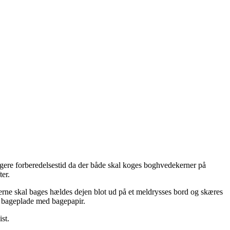
ængere forberedelsestid da der både skal koges boghvedekerner på
ter.
erne skal bages hældes dejen blot ud på et meldrysses bord og skæres
rm bageplade med bagepapir.
ist.