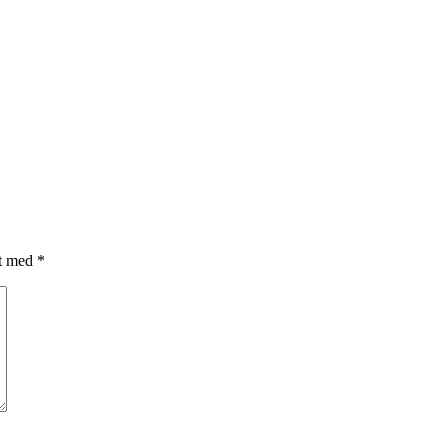
et med
*