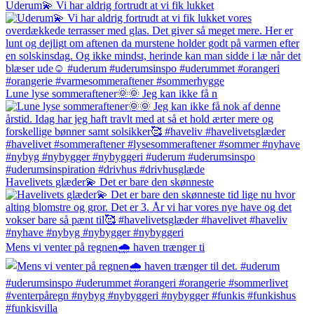
Uderum💫 Vi har aldrig fortrudt at vi fik lukket
Lune lyse sommeraftener🌞🌞 Jeg kan ikke få n
Havelivets glæder💫 Det er bare den skønneste
Mens vi venter på regnen🌧️ haven trænger ti