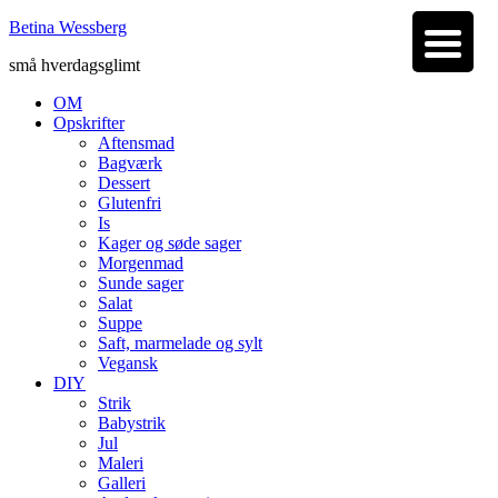
Betina Wessberg
små hverdagsglimt
OM
Opskrifter
Aftensmad
Bagværk
Dessert
Glutenfri
Is
Kager og søde sager
Morgenmad
Sunde sager
Salat
Suppe
Saft, marmelade og sylt
Vegansk
DIY
Strik
Babystrik
Jul
Maleri
Galleri