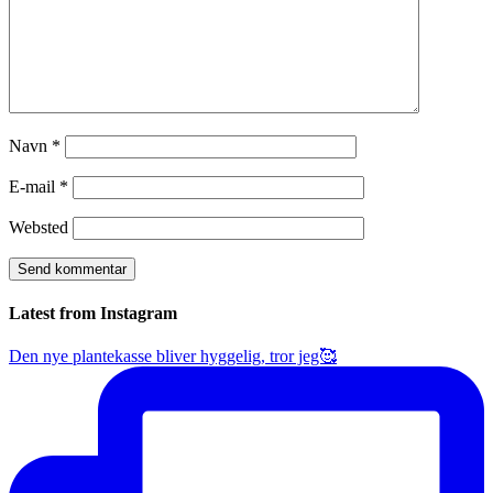
Navn
*
E-mail
*
Websted
Latest from Instagram
Den nye plantekasse bliver hyggelig, tror jeg🥰