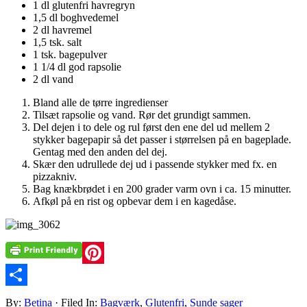
1 dl glutenfri havregryn
1,5 dl boghvedemel
2 dl havremel
1,5 tsk. salt
1 tsk. bagepulver
1 1/4 dl god rapsolie
2 dl vand
Bland alle de tørre ingredienser
Tilsæt rapsolie og vand. Rør det grundigt sammen.
Del dejen i to dele og rul først den ene del ud mellem 2
stykker bagepapir så det passer i størrelsen på en bageplade.
Gentag med den anden del dej.
Skær den udrullede dej ud i passende stykker med fx. en
pizzakniv.
Bag knækbrødet i en 200 grader varm ovn i ca. 15 minutter.
Afkøl på en rist og opbevar dem i en kagedåse.
Pinterest
Share
By:
Betina
· Filed In:
Bagværk
,
Glutenfri
,
Sunde sager