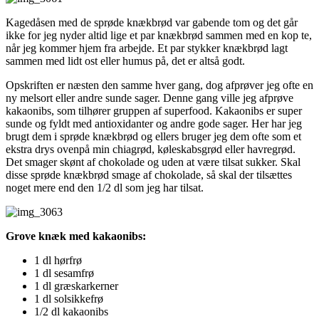
Kagedåsen med de sprøde knækbrød var gabende tom og det går
ikke for jeg nyder altid lige et par knækbrød sammen med en kop te,
når jeg kommer hjem fra arbejde. Et par stykker knækbrød lagt
sammen med lidt ost eller humus på, det er altså godt.
Opskriften er næsten den samme hver gang, dog afprøver jeg ofte en
ny melsort eller andre sunde sager. Denne gang ville jeg afprøve
kakaonibs, som tilhører gruppen af superfood. Kakaonibs er super
sunde og fyldt med antioxidanter og andre gode sager. Her har jeg
brugt dem i sprøde knækbrød og ellers bruger jeg dem ofte som et
ekstra drys ovenpå min chiagrød, køleskabsgrød eller havregrød.
Det smager skønt af chokolade og uden at være tilsat sukker. Skal
disse sprøde knækbrød smage af chokolade, så skal der tilsættes
noget mere end den 1/2 dl som jeg har tilsat.
Grove knæk med kakaonibs:
1 dl hørfrø
1 dl sesamfrø
1 dl græskarkerner
1 dl solsikkefrø
1/2 dl kakaonibs