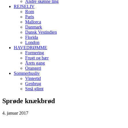
Andre skønne ting
REJSELIV
Rom
Paris
Mallorca
Danmark
Dansk Vestindien
Florida
London
HAVEDRØMME
Formering
Frugt og bær
Årets gang
Orangeri
Sommerhusliv
Vintertid
Genbrug
Små glimt
Sprøde knækbrød
4. januar 2017