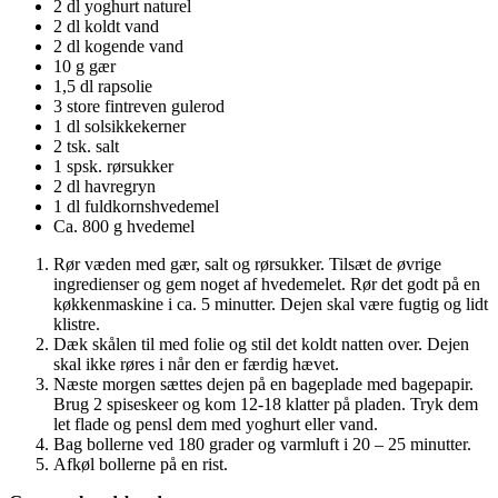
2 dl yoghurt naturel
2 dl koldt vand
2 dl kogende vand
10 g gær
1,5 dl rapsolie
3 store fintreven gulerod
1 dl solsikkekerner
2 tsk. salt
1 spsk. rørsukker
2 dl havregryn
1 dl fuldkornshvedemel
Ca. 800 g hvedemel
Rør væden med gær, salt og rørsukker. Tilsæt de øvrige
ingredienser og gem noget af hvedemelet. Rør det godt på en
køkkenmaskine i ca. 5 minutter. Dejen skal være fugtig og lidt
klistre.
Dæk skålen til med folie og stil det koldt natten over. Dejen
skal ikke røres i når den er færdig hævet.
Næste morgen sættes dejen på en bageplade med bagepapir.
Brug 2 spiseskeer og kom 12-18 klatter på pladen. Tryk dem
let flade og pensl dem med yoghurt eller vand.
Bag bollerne ved 180 grader og varmluft i 20 – 25 minutter.
Afkøl bollerne på en rist.