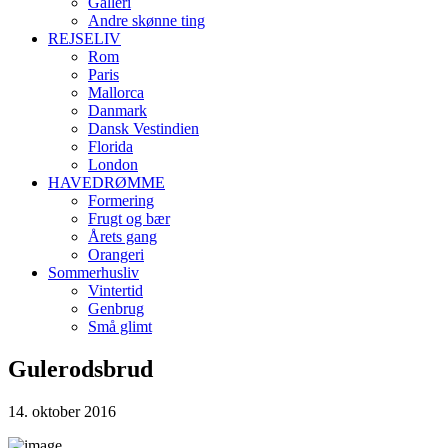
Galleri
Andre skønne ting
REJSELIV
Rom
Paris
Mallorca
Danmark
Dansk Vestindien
Florida
London
HAVEDRØMME
Formering
Frugt og bær
Årets gang
Orangeri
Sommerhusliv
Vintertid
Genbrug
Små glimt
Gulerodsbrud
14. oktober 2016