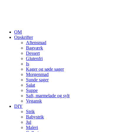
OM
Opskrifter
Aftensmad
Bagværk
Dessert
Glutenfri
Is
Kager og søde sager
Morgenmad
Sunde sager
Salat
Suppe
Saft, marmelade og sylt
Vegansk
DIY
Strik
Babystrik
Jul
Maleri