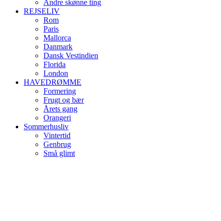
Andre skønne ting
REJSELIV
Rom
Paris
Mallorca
Danmark
Dansk Vestindien
Florida
London
HAVEDRØMME
Formering
Frugt og bær
Årets gang
Orangeri
Sommerhusliv
Vintertid
Genbrug
Små glimt