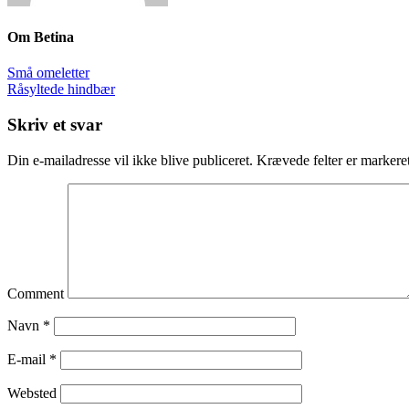
Om
Betina
Små omeletter
Råsyltede hindbær
Skriv et svar
Din e-mailadresse vil ikke blive publiceret.
Krævede felter er marker
Comment
Navn
*
E-mail
*
Websted