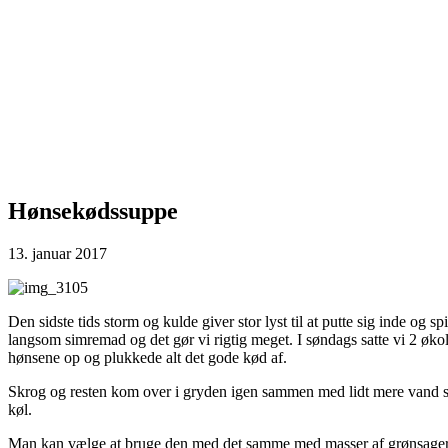
Hønsekødssuppe
13. januar 2017
Den sidste tids storm og kulde giver stor lyst til at putte sig inde og
langsom simremad og det gør vi rigtig meget. I søndags satte vi 2 øk
hønsene op og plukkede alt det gode kød af.
Skrog og resten kom over i gryden igen sammen med lidt mere vand så 
køl.
Man kan vælge at bruge den med det samme med masser af grønsager i e