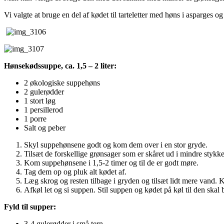
Vi valgte at bruge en del af kødet til tarteletter med høns i asparges 
Hønsekødssuppe, ca. 1,5 – 2 liter:
2 økologiske suppehøns
2 gulerødder
1 stort løg
1 persillerod
1 porre
Salt og peber
Skyl suppehønsene godt og kom dem over i en stor gryde.
Tilsæt de forskellige grønsager som er skåret ud i mindre stykke
Kom suppehønsene i 1,5-2 timer og til de er godt møre.
Tag dem op og pluk alt kødet af.
Læg skrog og resten tilbage i gryden og tilsæt lidt mere vand.
Afkøl let og si suppen. Stil suppen og kødet på køl til den skal 
Fyld til supper:
3-4 gulerødder i små tern