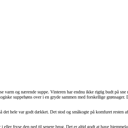
 spise varm og nærende suppe. Vinteren har endnu ikke rigtig budt på sne m
ologiske suppehøns over i en gryde sammen med forskellige grønsager. D
det hele var godt dækket. Det stod og småkogte på komfuret resten af 
ller fryse den ned til senere brug. Det er altid godt at have hjemmela