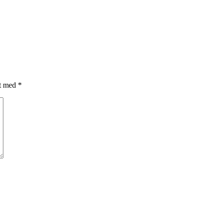
et med
*