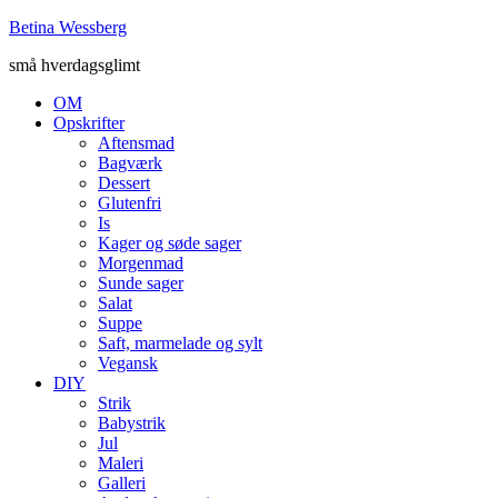
Betina Wessberg
små hverdagsglimt
OM
Opskrifter
Aftensmad
Bagværk
Dessert
Glutenfri
Is
Kager og søde sager
Morgenmad
Sunde sager
Salat
Suppe
Saft, marmelade og sylt
Vegansk
DIY
Strik
Babystrik
Jul
Maleri
Galleri