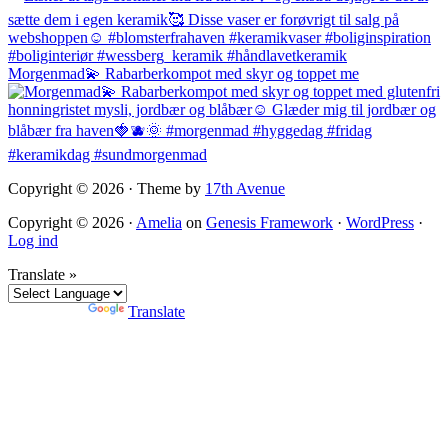
Morgenmad💫 Rabarberkompot med skyr og toppet me
Copyright © 2026 · Theme by
17th Avenue
Copyright © 2026 ·
Amelia
on
Genesis Framework
·
WordPress
·
Log ind
Translate »
Powered by
Translate