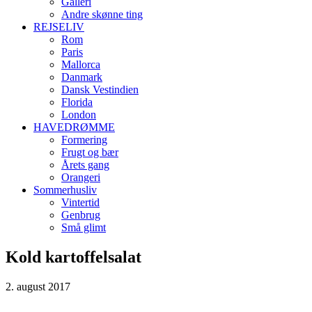
Galleri
Andre skønne ting
REJSELIV
Rom
Paris
Mallorca
Danmark
Dansk Vestindien
Florida
London
HAVEDRØMME
Formering
Frugt og bær
Årets gang
Orangeri
Sommerhusliv
Vintertid
Genbrug
Små glimt
Kold kartoffelsalat
2. august 2017