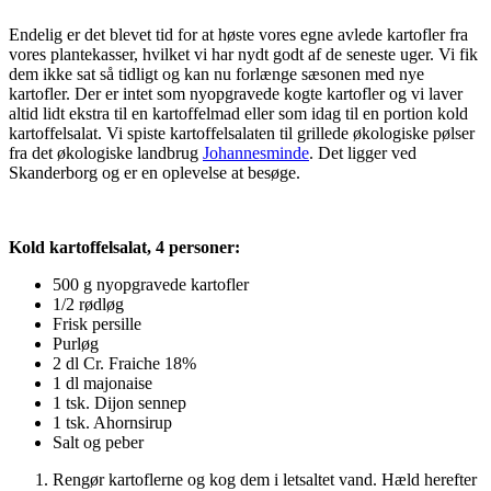
Endelig er det blevet tid for at høste vores egne avlede kartofler fra
vores plantekasser, hvilket vi har nydt godt af de seneste uger. Vi fik
dem ikke sat så tidligt og kan nu forlænge sæsonen med nye
kartofler. Der er intet som nyopgravede kogte kartofler og vi laver
altid lidt ekstra til en kartoffelmad eller som idag til en portion kold
kartoffelsalat. Vi spiste kartoffelsalaten til grillede økologiske pølser
fra det økologiske landbrug
Johannesminde
. Det ligger ved
Skanderborg og er en oplevelse at besøge.
Kold kartoffelsalat, 4 personer:
500 g nyopgravede kartofler
1/2 rødløg
Frisk persille
Purløg
2 dl Cr. Fraiche 18%
1 dl majonaise
1 tsk. Dijon sennep
1 tsk. Ahornsirup
Salt og peber
Rengør kartoflerne og kog dem i letsaltet vand. Hæld herefter