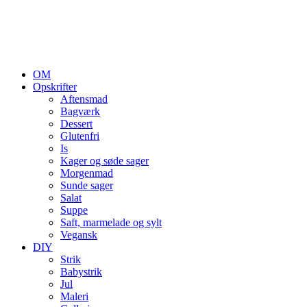
OM
Opskrifter
Aftensmad
Bagværk
Dessert
Glutenfri
Is
Kager og søde sager
Morgenmad
Sunde sager
Salat
Suppe
Saft, marmelade og sylt
Vegansk
DIY
Strik
Babystrik
Jul
Maleri