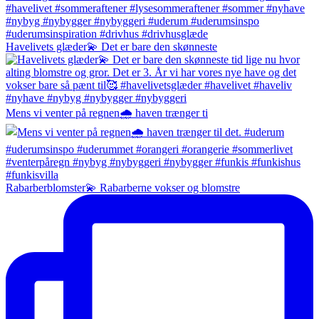
Havelivets glæder💫 Det er bare den skønneste
Mens vi venter på regnen🌧️ haven trænger ti
Rabarberblomster💫 Rabarberne vokser og blomstre