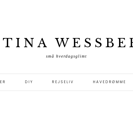
ETINA WESSBE
små hverdagsglimt
TER
DIY
REJSELIV
HAVEDRØMME