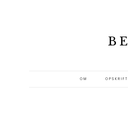
B
OM
OPSKRIF