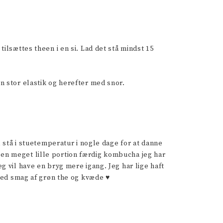
tilsættes theen i en si. Lad det stå mindst 15
n stor elastik og herefter med snor.
 stå i stuetemperatur i nogle dage for at danne
t en meget lille portion færdig kombucha jeg har
jeg vil have en bryg mere igang. Jeg har lige haft
med smag af grøn the og kvæde ♥