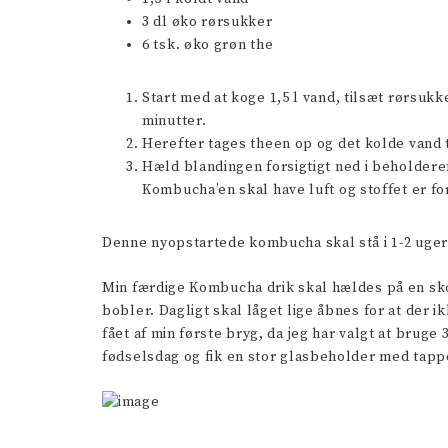
3 dl øko rørsukker
6 tsk. øko grøn the
Start med at koge 1,5 l vand, tilsæt rørsukk
minutter.
Herefter tages theen op og det kolde vand ti
Hæld blandingen forsigtigt ned i beholderen
Kombucha’en skal have luft og stoffet er fo
Denne nyopstartede kombucha skal stå i 1-2 uger
Min færdige Kombucha drik skal hældes på en skol
bobler. Dagligt skal låget lige åbnes for at der 
fået af min første bryg, da jeg har valgt at bruge 
fødselsdag og fik en stor glasbeholder med tappe