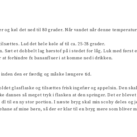
er og køl det ned til 80 grader. Når vandet når denne temperatur 
lsættes. Lad det hele køle af til ca. 25-28 grader.
. Sæt et dobbelt lag hørstof på i stedet for låg. Luk med først e
r at forhindre fx bananfluer i at komme ned i drikken.
 inden den er færdig og måske længere tid.
det glasflaske og tilsættes frisk ingefær og appelsin. Den skal
ikke dannes så meget tryk i flasken at den springer. Det er bleve
3 dl til en ny stor portion. I næste bryg skal min scoby deles og 
hane af mine børn, så der er klar til en bryg mere som bliver 