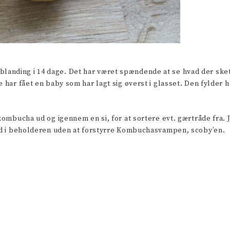
anding i 14 dage. Det har været spændende at se hvad der skete 
e har fået en baby som har lagt sig øverst i glasset. Den fylder 
kombucha ud og igennem en si, for at sortere evt. gærtråde fra. J
ned i beholderen uden at forstyrre Kombuchasvampen, scoby’en.