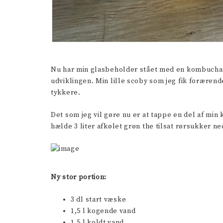
Nu har min glasbeholder stået med en kombuchabl
udviklingen. Min lille scoby som jeg fik forærend
tykkere.
Det som jeg vil gøre nu er at tappe en del af min 
hælde 3 liter afkølet grøn the tilsat rørsukker 
Ny stor portion:
3 dl start væske
1,5 l kogende vand
1,5 l koldt vand