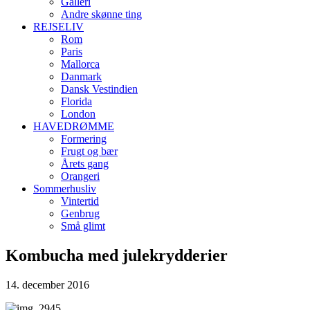
Galleri
Andre skønne ting
REJSELIV
Rom
Paris
Mallorca
Danmark
Dansk Vestindien
Florida
London
HAVEDRØMME
Formering
Frugt og bær
Årets gang
Orangeri
Sommerhusliv
Vintertid
Genbrug
Små glimt
Kombucha med julekrydderier
14. december 2016