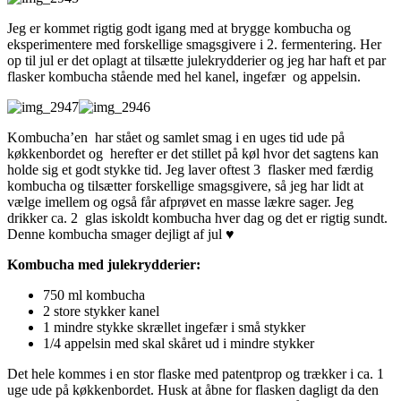
Jeg er kommet rigtig godt igang med at brygge kombucha og
eksperimentere med forskellige smagsgivere i 2. fermentering. Her
op til jul er det oplagt at tilsætte julekrydderier og jeg har haft et par
flasker kombucha stående med hel kanel, ingefær og appelsin.
Kombucha’en har stået og samlet smag i en uges tid ude på
køkkenbordet og herefter er det stillet på køl hvor det sagtens kan
holde sig et godt stykke tid. Jeg laver oftest 3 flasker med færdig
kombucha og tilsætter forskellige smagsgivere, så jeg har lidt at
vælge imellem og også får afprøvet en masse lækre sager. Jeg
drikker ca. 2 glas iskoldt kombucha hver dag og det er rigtig sundt.
Denne kombucha smager dejligt af jul ♥
Kombucha med julekrydderier:
750 ml kombucha
2 store stykker kanel
1 mindre stykke skrællet ingefær i små stykker
1/4 appelsin med skal skåret ud i mindre stykker
Det hele kommes i en stor flaske med patentprop og trækker i ca. 1
uge ude på køkkenbordet. Husk at åbne for flasken dagligt da den