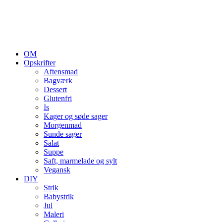
OM
Opskrifter
Aftensmad
Bagværk
Dessert
Glutenfri
Is
Kager og søde sager
Morgenmad
Sunde sager
Salat
Suppe
Saft, marmelade og sylt
Vegansk
DIY
Strik
Babystrik
Jul
Maleri